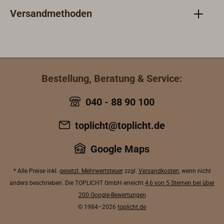
Handhebel-
Versandmethoden
Auslösung aus
Kunststoff. Das
stoßfeste
Manometer hat ein
Rückschlagventil
zur Druckregelung
Bestellung, Beratung & Service:
und einen
Sinterfilter zum
040 - 88 90 100
Schutz
empfindlicher
toplicht@toplicht.de
Teile.Als
Löschmittel kommt
Google Maps
ABC-Mehrzweck-
Trocken-
* Alle Preise inkl.
gesetzl. Mehrwertsteuer
zzgl.
Versandkosten
, wenn nicht
Löschpulver plus
anders beschrieben. Die TOPLICHT GmbH erreicht
4,6 von 5 Sternen bei über
Additiven in
200 Google-Bewertungen
unterschiedlicher
© 1984–2026
toplicht.de
Granulometrie zum