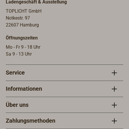
Ladengeschäft & Ausstellung
oder Feststoffe zu
TOPLICHT GmbH
löschen.Der
Notkestr. 97
Behälter ist aus
22607 Hamburg
einem Stück
Aluminium
Öffnungszeiten
tiefgezogen, was
Mo - Fr 9 - 18 Uhr
(schweißnahtlos)
Sa 9 - 13 Uhr
maximale
Dichtigkeit
garantiert. Die
Service
äußere
Polyesterharzbesch
Informationen
ichtung erhöht die
Witterungsbeständi
gkeit und
Über uns
Widerstandfähigkei
t. Ausstattung mit
Zahlungsmethoden
Druckgriff- /