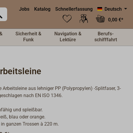
Jobs
Katalog
Schnellerfassung
Deutsch
0,00 €*
&
Sicherheit &
Navigation &
Berufs-
Funk
Lektüre
schifffahrt
rbeitsleine
 Arbeitsleine aus lehniger PP (Polypropylen) -Splitfaser, 3-
geschlagen nach EN ISO 1346.
ähig und spleißbar.
eiß, blau oder orange.
 in ganzen Trossen à 220 m.