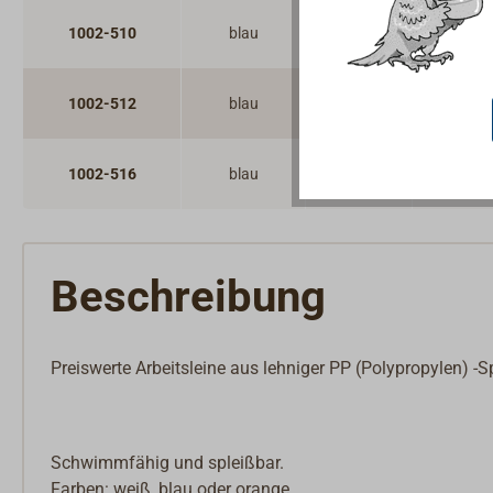
1002-510
blau
10
154
1002-512
blau
12
216
1002-516
blau
16
370
Beschreibung
Preiswerte Arbeitsleine aus lehniger PP (Polypropylen) -S
Schwimmfähig und spleißbar.
Farben: weiß, blau oder orange.