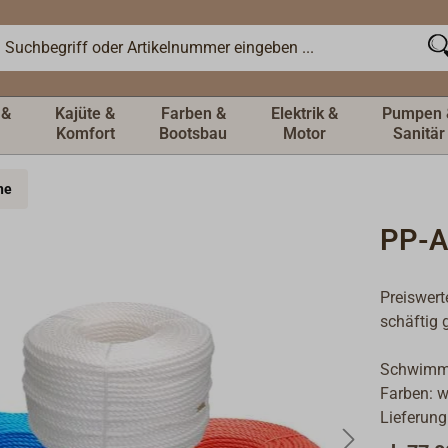
 &
Kajüte &
Farben &
Elektrik &
Pumpen 
Komfort
Bootsbau
Motor
Sanitär
ne
PP-A
Preiswerte
schäftig 
Schwimmf
Farben: w
Lieferung