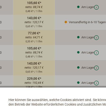
105,60 €*
0
Am Lager
netto:
88,74 €
0,48 €* / 1 lfm
143,00 €*
0
Versandfertig in 6-10 Tagen
netto:
120,17 €
0,65 €* / 1 lfm
77,00 €*
0
Am Lager
netto:
64,71 €
0,35 €* / 1 lfm
105,60 €*
0
Am Lager
netto:
88,74 €
0,48 €* / 1 lfm
143,00 €*
0
Am Lager
netto:
120,17 €
0,65 €* / 1 lfm
229,00 €*
0
Am Lager
netto:
192,44 €
1,04 €* / 1 lfm
77,00 €*
0
Am Lager
netto:
64,71 €
Hier können Sie auswählen, welche Cookies aktiviert sind. Sie kön
0,35 €* / 1 lfm
den Betrieb der Website erforderlichen Cookies und zusätzlichen 