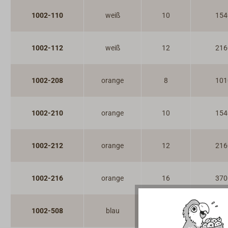
1002-110
weiß
10
154
1002-112
weiß
12
216
1002-208
orange
8
101
1002-210
orange
10
154
1002-212
orange
12
216
1002-216
orange
16
370
1002-508
blau
8
101