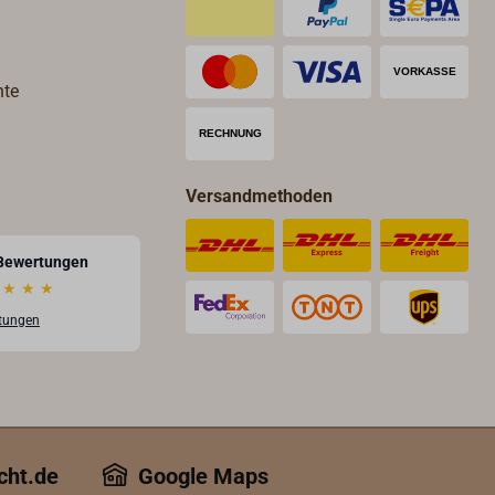
hte
Versandmethoden
Bewertungen
★
★
★
rtungen
cht.de
Google Maps