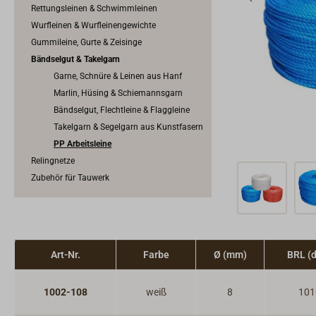
Rettungsleinen & Schwimmleinen
Wurfleinen & Wurfleinengewichte
Gummileine, Gurte & Zeisinge
Bändselgut & Takelgarn
Garne, Schnüre & Leinen aus Hanf
Marlin, Hüsing & Schiemannsgarn
Bändselgut, Flechtleine & Flaggleine
Takelgarn & Segelgarn aus Kunstfasern
PP Arbeitsleine
Relingnetze
Zubehör für Tauwerk
Art-Nr.
Farbe
Ø (mm)
BRL (
1002-108
weiß
8
101