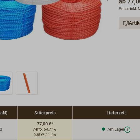
ab
77,0
Preise inkl.
Arti
daN)
Stückpreis
Lieferzeit
77,00 €*
0
Am Lager
netto:
64,71 €
0,35 €* / 1 lfm