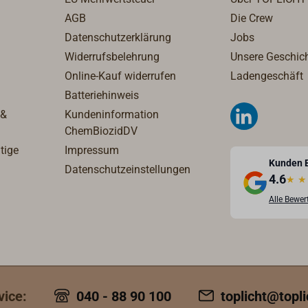
AGB
Die Crew
Datenschutzerklärung
Jobs
Widerrufsbelehrung
Unsere Geschic
Online-Kauf widerrufen
Ladengeschäft
Batteriehinweis
 &
Kundeninformation
ChemBiozidDV
tige
Impressum
Kunden 
Datenschutzeinstellungen
4.6
★
★
Alle Bewe
vice:
040 - 88 90 100
toplicht@topli