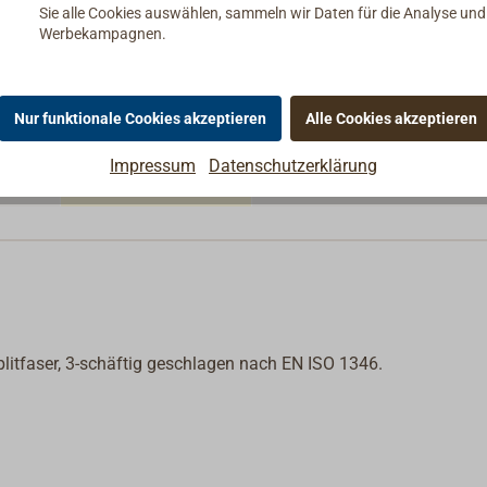
105,60 €*
Sie alle Cookies auswählen, sammeln wir Daten für die Analyse un
0
Versandfertig in 2-5 Tagen.
netto:
88,74 €
Werbekampagnen.
0,48 €* / 1 lfm
143,00 €*
0
Am Lager
netto:
120,17 €
Nur funktionale Cookies akzeptieren
Alle Cookies akzeptieren
0,65 €* / 1 lfm
229,00 €*
Impressum
Datenschutzerklärung
0
Am Lager
netto:
192,44 €
1,04 €* / 1 lfm
plitfaser, 3-schäftig geschlagen nach EN ISO 1346.