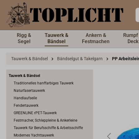
inhalt springen
Rigg &
Tauwerk &
Ankern &
Rumpf
Segel
Bändsel
Festmachen
Deck
Tauwerk & Bändsel
Bändselgut & Takelgarn
PP Arbeitslei
Tauwerk & Bändsel
Traditionelles hanffarbiges Tauwerk
Naturfasertauwerk
Handlaufseile
Fendertauwerk
GREENLINE rPET-Tauwerk
Festmacher, Schleppleine & Ankerleine
Tauwerk für Berufsschiffe & Arbeitsschiffe
Modernes Yachttauwerk