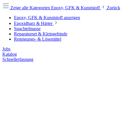
Zeige alle Kategorien
Epoxy, GFK & Kunststoff
Zurück
Epoxy, GFK & Kunststoff anzeigen
Epoxidharz & Härter
Spachtelmasse
Reparaturset & Kleingebinde
Reinigungs- & Lösemittel
Jobs
Katalog
Schnellerfassung