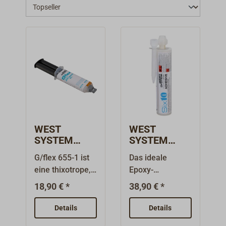
WEST
WEST
SYSTEM
SYSTEM
G/FLEX 655-
SIX10
G/flex 655-1 ist
Das ideale
1 Reparatur-
Epoxid-Harz
eine thixotrope,
Epoxy-
Kit
Kartusche
bereits
Kleingebinde
18,90 € *
38,90 € *
gebrauchsfertig
und Reparatur-
angedickte, nicht
Set an Bord und
Details
Details
tropfende
in der