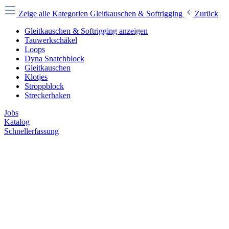
Zeige alle Kategorien
Gleitkauschen & Softrigging
Zurück
Gleitkauschen & Softrigging anzeigen
Tauwerkschäkel
Loops
Dyna Snatchblock
Gleitkauschen
Klotjes
Stroppblock
Streckerhaken
Jobs
Katalog
Schnellerfassung