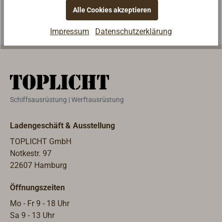
Alle Cookies akzeptieren
zum
Durchsetzen
Impressum
Datenschutzerklärung
hergestellt
werden, ohne
das die Talje
immer auf
ganzer Länge
aufgefiert
Schiffsausrüstung | Werftausrüstung
werden muss.
Ladengeschäft & Ausstellung
TOPLICHT GmbH
Notkestr. 97
22607 Hamburg
Öffnungszeiten
Mo - Fr 9 - 18 Uhr
Sa 9 - 13 Uhr