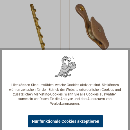
werden.So
können auf
kleinen Booten
Fallen (bis
Durchmesser 10
mm) problemlos
gestreckt
werden.Material:
Hakenschien
Streckerbloc
Bronze feinmatt
e
k Bronze
getrommelt
Hakenschiene
Der Block wird in
aus Messing,
eine
Hier können Sie auswählen, welche Cookies aktiviert sind. Sie können
zum Spannen
Streckerleine
wählen zwischen für den Betrieb der Website erforderlichen Cookies und
72,00 € *
104,90 € *
Ab
zusätzlichen Marketing-Cookies. Wenn Sie alle Cookies auswählen,
und Einhaken
oder ein Fall
sammeln wir Daten für die Analyse und das Aussteuern von
von Draht-Fallen
eingespleißt, so
Details
Details
Werbekampagnen.
auf kleineren
kann mit dem
Booten.
Ende der Leine
Nur funktionale Cookies akzeptieren
eine 2:1
Untersetzung