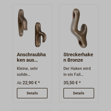
Anschraubha
Streckerhake
ken aus
n Bronze
Bronze
Kleine, sehr
Der Haken wird
solide
in ein Fall
Anschraubhaken
eingespleißt, so
22,90 € *
35,50 € *
Ab
aus Bronze
kann mit dem
feinmatt
Ende der Leine
Details
Details
getrommelt.
eine 2:1-
Untersetzung
hergestellt