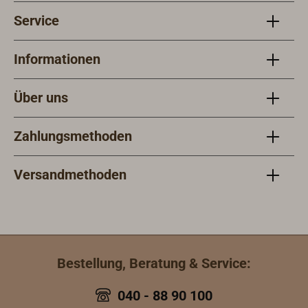
Schäkels dient
Service
als Hundsfott,
damit auch eine
3:1 Untersetzung
Informationen
möglich ist. Mit
Senkkopf-
Über uns
Innensechskant-
Bolzen.
Zahlungsmethoden
Versandmethoden
Bestellung, Beratung & Service:
040 - 88 90 100