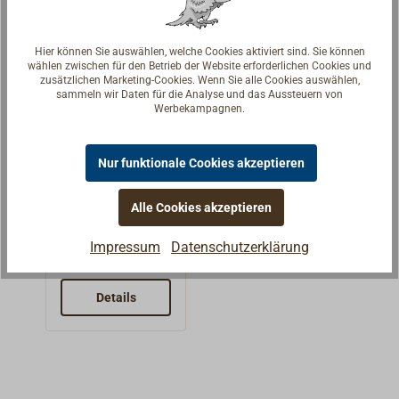
Bruchlast.
anstatt eines
Profil der Ringe
Blocks z. B. für
können Tauwerk
Hier können Sie auswählen, welche Cookies aktiviert sind. Sie können
eine 2:1
und Schoten
wählen zwischen für den Betrieb der Website erforderlichen Cookies und
zusätzlichen Marketing-Cookies. Wenn Sie alle Cookies auswählen,
Fallführung am
optimal geführt
sammeln wir Daten für die Analyse und das Aussteuern von
Großsegel oder
und umgelenkt
Werbekampagnen.
am
werden.Die
Gennacker.Der
LOOP-Ringe
MXEvo
Nur funktionale Cookies akzeptieren
polierte Schäkel
erlauben es
Fallschäkel
lenkt das
mehrere Leinen
WICHARD
Die Idee stammt
Alle Cookies akzeptieren
Tauwerk
hindurch zu
Innensechsk
vom klassischen
reibungsarm um
ant-Bolzen
führen und
Impressum
Datenschutzerklärung
Gaffelschäkel,
und hat dabei
dadurch einen 3-
57,00 € *
Ab
doch benutzt
eine höhere
D-Holepunkt
wird dieser
Festigkeit und
Details
herzustellen
geschmiedete
eine geringere
oder den
WICHARD-
Baulänge als ein
Barberholer wie
Schäkel im
vergleichbarer
eine Talje zu
"modern rigging"
Block.Der Steg
untersetzen.Die