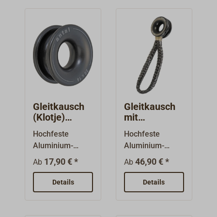
Gleitkausch
Gleitkausch
(Klotje)
mit
Aluminium
DYNEEMA-
Hochfeste
Hochfeste
Loop
Aluminium-
Aluminium-
Rundkausch mit
Rundkausch mit
17,90 € *
46,90 € *
Ab
Ab
einer speziellen,
einer
extrem glatten
eingebundenen
Details
Details
und
DYNEEMA-
reibungsarmen
Rundschlinge.Zu
Oberfläche.Die
m Umlenken von