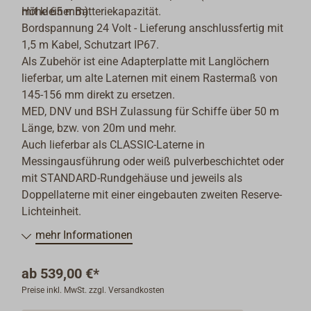
mit kleiner Batteriekapazität.
Höhe 65 mm).
Bordspannung 24 Volt - Lieferung anschlussfertig mit
1,5 m Kabel, Schutzart IP67.
Als Zubehör ist eine Adapterplatte mit Langlöchern
lieferbar, um alte Laternen mit einem Rastermaß von
145-156 mm direkt zu ersetzen.
MED, DNV und BSH Zulassung für Schiffe über 50 m
Länge, bzw. von 20m und mehr.
Auch lieferbar als CLASSIC-Laterne in
Messingausführung oder weiß pulverbeschichtet oder
mit STANDARD-Rundgehäuse und jeweils als
Doppellaterne mit einer eingebauten zweiten Reserve-
Lichteinheit.
mehr Informationen
ab
539,00 €*
Preise inkl. MwSt. zzgl. Versandkosten