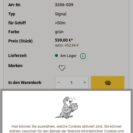
Art-Nr.
3356-039
Typ
Signal
für Schiff
>50m
Farbe
grün
539,00 €*
Preis (Stück)
netto:
452,94 €
Lieferzeit
Am Lager
Merken
In den Warenkorb
Art-Nr.
3356-100
Typ
Adapterplatte 178x178mm
Hier können Sie auswählen, welche Cookies aktiviert sind. Sie können
für Schiff
---
wählen zwischen für den Betrieb der Website erforderlichen Cookies und