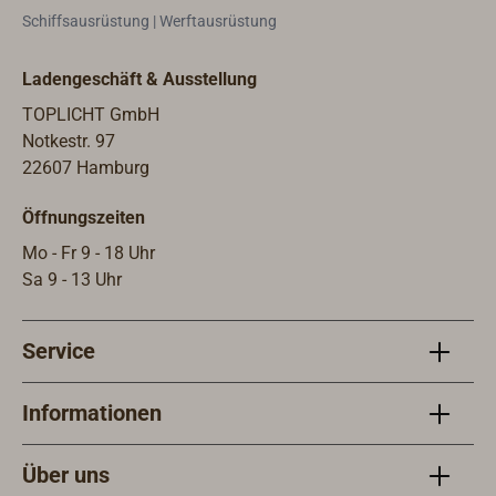
Boot
Schiffsausrüstung | Werftausrüstung
Batt
schw
Ladengeschäft & Ausstellung
Gehä
seew
TOPLICHT GmbH
mit 
Notkestr. 97
graph
22607 Hamburg
witt
Öffnungszeiten
Boros
ansc
Mo - Fr 9 - 18 Uhr
Kabe
Sa 9 - 13 Uhr
Halt
werd
Service
Eige
11-3
Durc
Informationen
mm.G
IP67
Über uns
für 