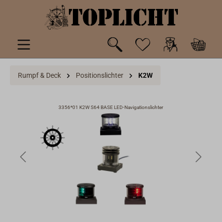
inhalt springen
Rumpf & Deck
Positionslichter
K2W
3356*01 K2W S64 BASE LED-Navigationslichter