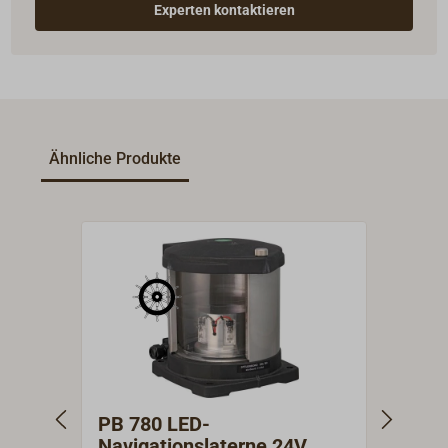
Experten kontaktieren
Ähnliche Produkte
PB 780 LED-
PB 7
Navigationslaterne 24V