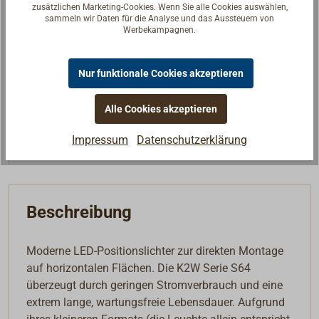
zusätzlichen Marketing-Cookies. Wenn Sie alle Cookies auswählen,
Farbe
---
sammeln wir Daten für die Analyse und das Aussteuern von
140,60 €*
Werbekampagnen.
Preis (Stück)
netto:
118,15 €
Lieferzeit
Am Lager
Nur funktionale Cookies akzeptieren
Merken
Alle Cookies akzeptieren
In den Warenkorb
Impressum
Datenschutzerklärung
Beschreibung
Moderne LED-Positionslichter zur direkten Montage
auf horizontalen Flächen. Die K2W Serie S64
überzeugt durch geringen Stromverbrauch und eine
extrem lange, wartungsfreie Lebensdauer. Aufgrund