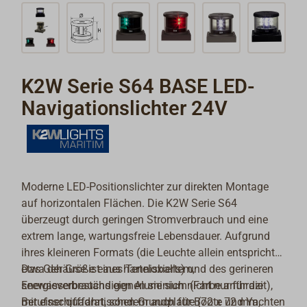
K2W Serie S64 BASE LED-
Navigationslichter 24V
Moderne LED-Positionslichter zur direkten Montage
auf horizontalen Flächen. Die K2W Serie S64
überzeugt durch geringen Stromverbrauch und eine
extrem lange, wartungsfreie Lebensdauer. Aufgrund
ihres kleineren Formats (die Leuchte allein entspricht
etwa der Größe eines Tennisballs) und des gerineren
Das Gehäuse ist aus harteloxiertem,
Energieverbrauchs eignen sie sich nicht nur für die
seewasserbeständigen Aluminium (Farbe anthrazit),
Berufsschifffahrt, sondern auch für Boote und Yachten
mit einer quadratischen Grundplatte (72 x 72 mm,