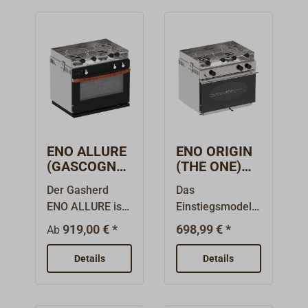
ENO ALLURE
ENO ORIGIN
(GASCOGNE)
(THE ONE)
Gasherd
Gasherd
Der Gasherd
Das
ENO ALLURE ist
Einstiegsmodell
in 4
von ENO - dem
919,00 € *
698,99 € *
Ab
verschiedenen
großen
Ausführungen
französischen
Details
Details
erhältlich.
Hersteller von
Lieferbar mit 2
Gaskochern und
oder mit 3
Gasherden. Der