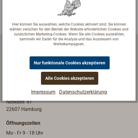
individuelle
Trinkwasser
Notfall- und
her.Ein
Überlebensausrü
aufblasbarer,
Hier können Sie auswählen, welche Cookies aktiviert sind. Sie können
stung.Diese
schwimmfähiger
wählen zwischen für den Betrieb der Website erforderlichen Cookies und
zusätzlichen Marketing-Cookies. Wenn Sie alle Cookies auswählen,
Anlagen werden
Korpus mit einer
sammeln wir Daten für die Analyse und das Aussteuern von
weltweit von
durchsichtigen
Werbekampagnen.
vielen
Kuppel wird mit
Rettungsinselher
Seewasser
Nur funktionale Cookies akzeptieren
stellern als
befüllt.Das
Schiffsausrüstung | Werftausrüstung
Standardausrüst
Seewasser
Alle Cookies akzeptieren
ung genutzt und
kondensiert und
Ladengeschäft & Ausstellung
sind darüber
0,5 bis 2,0 Liter
Impressum
Datenschutzerklärung
TOPLICHT GmbH
hinaus im
trinkbaren
Notkestr. 97
Bereich des
Wassers
22607 Hamburg
Seakayaking
sammeln sich
verbreitet.Die
pro Tag in einem
Öffnungszeiten
kleinen Anlagen
außenliegenden
arbeiten nach
Reservoir.Durch
Mo - Fr 9 - 18 Uhr