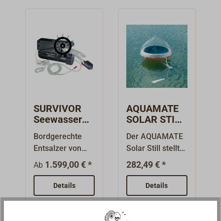
SURVIVOR
AQUAMATE
Seewasseren
SOLAR STILL
tsalzer für
Seewasserau
Bordgerechte
Der AQUAMATE
Handbetrieb
fbereiter
Entsalzer von
Solar Still stellt
KATADYN:
nur mit Hilfe der
1.599,00 € *
282,49 € *
Ab
Kompakte
Sonneneinstrahl
tragbare
ung aus
Details
Details
Handgeräte für
Seewasser oder
Rettungsinseln
verunreinigtem
und die
Wasser