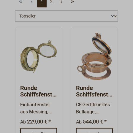
1
2
Runde
Runde
Schiffsfenste
Schiffsfenste
r leicht Glas
r / Bullauge
Einbaufenster
CE-zertifiziertes
DAVEY
aus Messing,
Bullauge,
Bronze (CE)
Oberfläche
mittelschwere
229,00 € *
544,00 € *
Ab
Ab
poliert oder
Qualität,