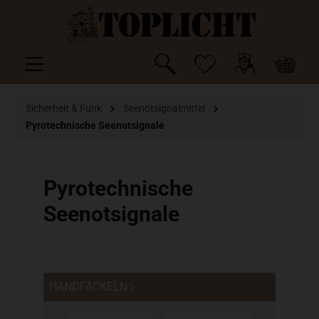
inhalt springen
Sicherheit & Funk
Seenotsignalmittel
Pyrotechnische Seenotsignale
Pyrotechnische
Seenotsignale
HANDFACKELN