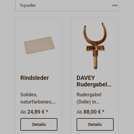
Rindsleder
DAVEY
Rudergabel
aus Bronze
Solides,
Rudergabel
11, 12 oder
naturfarbenes,
(Dolle) in
16 mm
gegerbtes
klassisch
24,89 € *
88,00 € *
Ab
Ab
Rindsleder. Das
britischer "half-
Leder ist für eine
moon-" Form aus
Details
Details
Vielzahl von
handpolierter