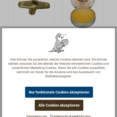
b entwickelte
sich seit 1961
die
norditalienische
Messinggießerei
FORESTI &
FORESTI
Lederfett
SUARDIzu einem
Rudergabeltü
GOLD
modernen
lle aus
QUALITY
Hübsche
Nach einer
Industriebetrieb,
Messing 14
Rudergabeltülle
traditionellen
mm
der seine
Hier können Sie auswählen, welche Cookies aktiviert sind. Sie können
zum Einlassen,
Rezeptur in
traditionellen
wählen zwischen für den Betrieb der Website erforderlichen Cookies und
9,90 € *
17,90 € *
zusätzlichen Marketing-Cookies. Wenn Sie alle Cookies auswählen,
aus Messing mit
Dänemark
Wurzeln nicht
sammeln wir Daten für die Analyse und das Aussteuern von
polierter
hergestelltes
Details
vergessen hat.
Details
Werbekampagnen.
Oberfläche.FORE
Fett
Heute fertigt
STI &
ausnatürlichen
FORESTI
Nur funktionale Cookies akzeptieren
SUARDIAus
Wachsen und
Bootsbeschläge,
einem
Ölen zum
Schiffsfenster,
Alle Cookies akzeptieren
Handwerksbetrie
Konservieren
Sanitärzubehör,
b entwickelte
und Pflegen von
Innenbeschläge
Impressum
Datenschutzerklärung