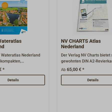
ateratlas
NV CHARTS Atlas
nd
Nederland
Wateratlas Nederland
Der Verlag NV Charts bietet 
m kompakten,
gewohnten DIN A2-Revierka
undenen Format die
auch als NV Charts Atlanten
€ *
65,00 € *
Ab
 ANWB Waterkaarten mit
Hierbei wird das Format der
nen für die Navigation
Seekarten für den Gebrauch
Details
Details
und Flüssen über
Yachten und Sportbooten
n und Betriebszeiten von
optimiert.Mit dem Falz und 
nd Schleusen aus dem
Heftung in der Kartenmitte 
ak Teil 2 (der in
aus dem Seekartensatz ein 
diger Buchform ab 2026
handlichen Format DIN A3. 