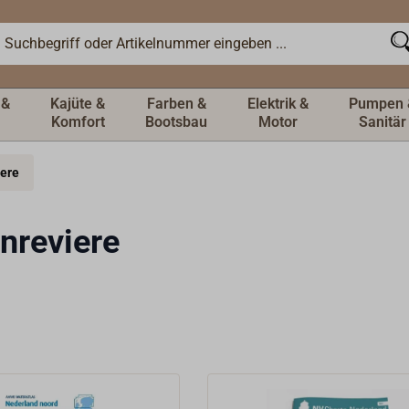
 &
Kajüte &
Farben &
Elektrik &
Pumpen 
Komfort
Bootsbau
Motor
Sanitär
iere
nreviere