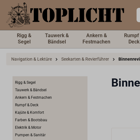
inhalt springen
Rigg &
Tauwerk &
Ankern &
Rumpf
Segel
Bändsel
Festmachen
Deck
Navigation & Lektüre
Seekarten & Revierführer
Binnenrev
Binne
Rigg & Segel
Tauwerk & Bändsel
Ankern & Festmachen
Rumpf & Deck
Kajüte & Komfort
Farben & Bootsbau
Elektrik & Motor
Pumpen & Sanitär