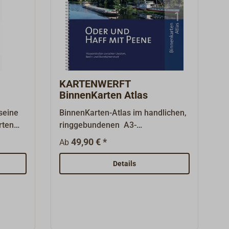
KARTENWERFT
BinnenKarten Atlas
seine
BinnenKarten-Atlas im handlichen,
rten
ringgebundenen A3-
 an.
Format.Professionelle Kartografie
49,90 € *
Ab
in ansprechendem Layout. Die
 auf
Handhabung ist dank klarer
Details
Struktur, eingängiger Symbolik und
der
Nordausrichtung sämtlicher Karten
wird
einfach. Umfassende textliche und
Heft im
bildliche Vorstellung der jeweiligen
Das
Revierabschnitte. Die transparente