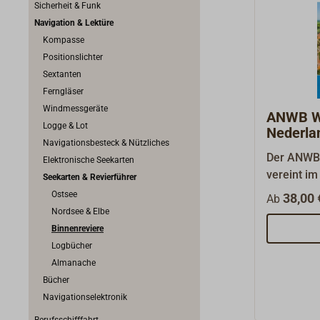
Sicherheit & Funk
Navigation & Lektüre
Kompasse
Positionslichter
Sextanten
Ferngläser
Windmessgeräte
ANWB W
Logge & Lot
Nederla
Navigationsbesteck & Nützliches
Der ANWB 
Elektronische Seekarten
vereint i
Seekarten & Revierführer
spiralgeb
Ostsee
38,00 
Ab
bekannten
Nordsee & Elbe
Informatio
Binnenreviere
auf Seen 
Logbücher
Yachthäfe
Almanache
Brücken u
Bücher
Wateralman
Navigationselektronik
eigenstän