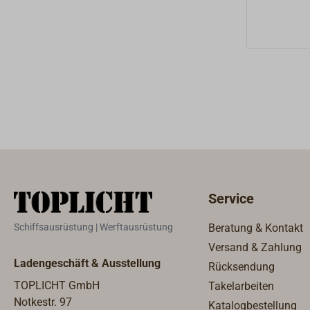
Handhabun
IJsselmee
Informatio
Küste ab.
Großmaßst
in Friesla
gefasste 
einschlie
die Wasser
und zu wei
Durchfahr
Noord Hol
Liegeplät
kleinen Ab
Sehenswür
Overijsse
und ein Ü
Nederland
das Finden
ANWB Wate
Fahrtgebie
Overijssel
Ein Emblem
Gelderse I
Service
den Stando
Flüsse, 9
logische, 
Schiffsausrüstung | Werftausrüstung
Beratung & Kontakt
sowie 11 
erleichter
Zusätzlich
Versand & Zahlung
wie die K
Ladengeschäft & Ausstellung
mit Teile
Rücksendung
Kartenran
4 Drenthe,
TOPLICHT GmbH
Takelarbeiten
Gefahrens
Nordhollan
Notkestr. 97
Katalogbestellung
markanten