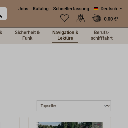
Jobs
Katalog
Schnellerfassung
Deutsch
0,00 €*
&
Sicherheit &
Navigation &
Berufs-
Funk
Lektüre
schifffahrt