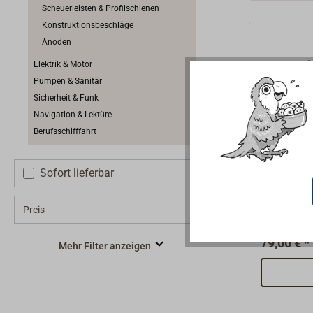
Scheuerleisten & Profilschienen
Konstruktionsbeschläge
Anoden
Elektrik & Motor
Pumpen & Sanitär
Sicherheit & Funk
Navigation & Lektüre
Berufsschifffahrt
Cu-Boot
Sofort lieferbar
1kg Pack
Kupfernag
Preis
Kopf für d
Bootsbau.
79,00 € *
Mehr Filter anzeigen
zum Befes
an den Rü
verwendet
korrosion