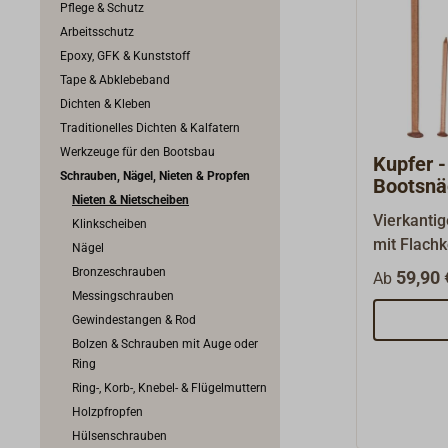
Pflege & Schutz
Arbeitsschutz
Epoxy, GFK & Kunststoff
Tape & Abklebeband
Dichten & Kleben
Traditionelles Dichten & Kalfatern
Werkzeuge für den Bootsbau
Kupfer -
Schrauben, Nägel, Nieten & Propfen
Bootsnä
Nieten & Nietscheiben
Vierkantig
Klinkscheiben
mit Flach
Nägel
Holzboots
Bronzeschrauben
59,90 
Ab
als Kupfer
Messingschrauben
mit unser
Gewindestangen & Rod
Nur liefer
Bolzen & Schrauben mit Auge oder
kg.
Ring
Ring-, Korb-, Knebel- & Flügelmuttern
Holzpfropfen
Hülsenschrauben