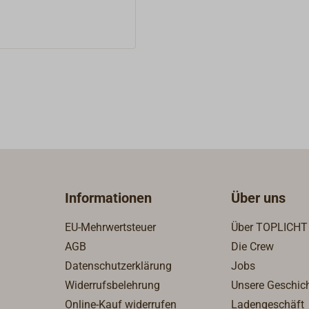
einen dauerhaften Halt
trochemische Reaktionen
ech.Material: Reines
rbeständigAbmessungen
mmKopf: Großer Flachkopf
en Halt und festen
ndung: Zum Annageln
rblechen an
en, auch geeignet für
 und Leinendecks.
ür den maritimen Bereich
Informationen
Über uns
ußeneinsatz. 1 kg ~ 585
EU-Mehrwertsteuer
Über TOPLICHT
AGB
Die Crew
Datenschutzerklärung
Jobs
Widerrufsbelehrung
Unsere Geschic
Online-Kauf widerrufen
Ladengeschäft