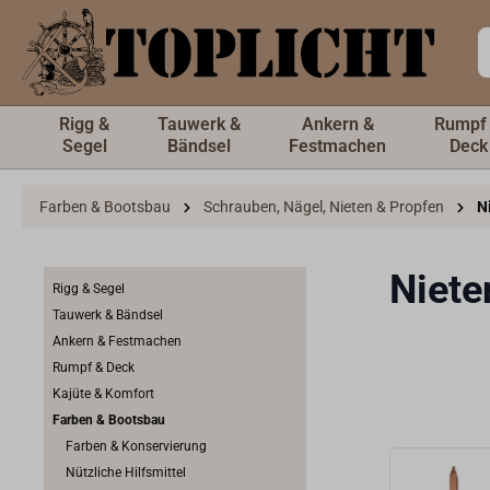
inhalt springen
Rigg &
Tauwerk &
Ankern &
Rumpf
Segel
Bändsel
Festmachen
Deck
Farben & Bootsbau
Schrauben, Nägel, Nieten & Propfen
N
Niete
Rigg & Segel
Tauwerk & Bändsel
Ankern & Festmachen
Rumpf & Deck
Kajüte & Komfort
Farben & Bootsbau
Farben & Konservierung
Nützliche Hilfsmittel