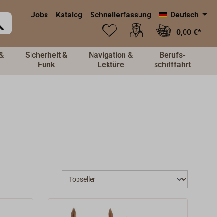
Jobs
Katalog
Schnellerfassung
Deutsch
0,00 €*
&
Sicherheit &
Navigation &
Berufs-
Funk
Lektüre
schifffahrt