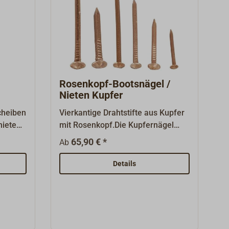
Rosenkopf-Bootsnägel /
Nieten Kupfer
cheiben
Vierkantige Drahtstifte aus Kupfer
nieten
mit Rosenkopf.Die Kupfernägel
im
werden im Holzbootsbau zum
65,90 € *
Ab
Nageln und vor allem als
 zu
Kupfernieten zum Vernieten in
Details
n. Die
Verbindung mit unseren Kupfer -
hen Sie
Nietscheiben verwendet.Nur
us
lieferbar in ganzen Paketen à 1kg.
 Nur
à 0,5