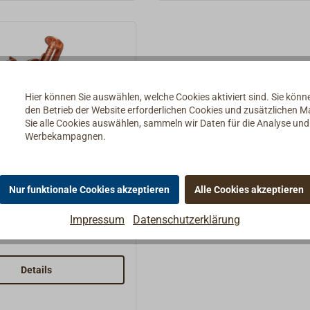
kg.
Hier können Sie auswählen, welche Cookies aktiviert sind. Sie kön
den Betrieb der Website erforderlichen Cookies und zusätzlichen 
Sie alle Cookies auswählen, sammeln wir Daten für die Analyse un
Werbekampagnen.
snägel 3,0x25mm
- extra gr. Kopf
Nur funktionale Cookies akzeptieren
Alle Cookies akzeptieren
el mit großem flachen
en traditionellen
Impressum
Datenschutzerklärung
Dieser Kupfernagel wird
tigen von Kupferblech
mpfen von Holzschiffen
Details
. Das weiche,
sbeständige Material