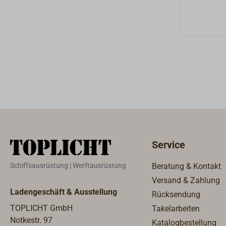
sorgt für 
ohne elek
mit dem Bl
Kupfer,
seewasse
: 3 × 25 
für sicher
SitzVerwe
von Kupfe
Holzrümpf
Teerpappe
Speziell f
Service
und den A
Stück
Schiffsausrüstung | Werftausrüstung
Beratung & Kontakt
Versand & Zahlung
Ladengeschäft & Ausstellung
Rücksendung
TOPLICHT GmbH
Takelarbeiten
Notkestr. 97
Katalogbestellung