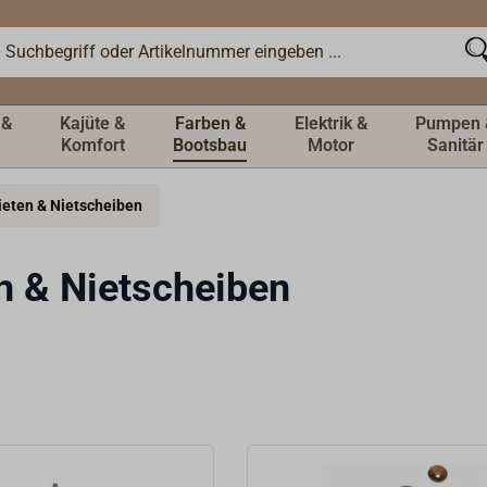
 &
Kajüte &
Farben &
Elektrik &
Pumpen 
Komfort
Bootsbau
Motor
Sanitär
ieten & Nietscheiben
n & Nietscheiben