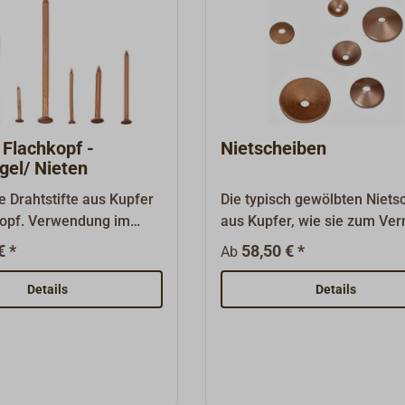
 Flachkopf -
Nietscheiben
gel/ Nieten
e Drahtstifte aus Kupfer
Die typisch gewölbten Niets
kopf. Verwendung im
aus Kupfer, wie sie zum Ver
bau als Nägel oder auch
mit Kupfernieten (-nägeln) 
€ *
58,50 € *
Ab
nieten (in Verbindung
klassischen Holzbootsbau
en Kupfer-Nietscheiben).
verwendet werden. Passend
Details
Details
bar in ganzen Paketen à 1
unseren Kupfer - Bootsnägel
passenden Größen vergleic
bitte bei den Bootsnägeln a
Kupfer ("Passende Artikel").
lieferbar in ganzen Paketen 