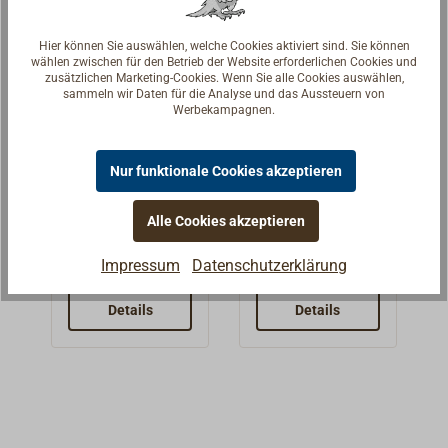
Hier können Sie auswählen, welche Cookies aktiviert sind. Sie können
wählen zwischen für den Betrieb der Website erforderlichen Cookies und
zusätzlichen Marketing-Cookies. Wenn Sie alle Cookies auswählen,
sammeln wir Daten für die Analyse und das Aussteuern von
Werbekampagnen.
Schraubhake
Schraubhake
Nur funktionale Cookies akzeptieren
n mit Beffe
n mit Beffe
aus Edelstahl
aus Edelstahl
Die praktischen
Die praktischen
U-Form
gerade
Alle Cookies akzeptieren
und schönen
und schönen
Schraubhaken
Schraubhaken
Impressum
Datenschutzerklärung
2,00 € *
1,59 € *
Ab
Ab
aus A2-Edelstahl
aus A2-Edelstahl
mit Beffe und
mit Beffe und
Details
Details
Kugel sind
Kugel sind
vielseitig
vielseitig
verwendbar.
verwendbar.