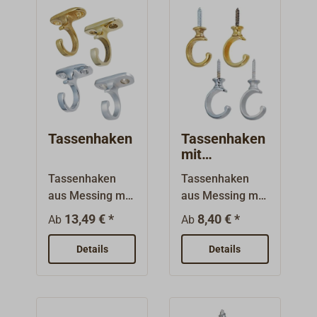
Tassenhaken
Tassenhaken
mit
Stiftschraube
Tassenhaken
Tassenhaken
aus Messing mit
aus Messing mit
ovaler
Stiftschraube
13,49 € *
8,40 € *
Ab
Ab
Grundplatte 45 x
aus Stahl (Länge
20
ca. 25
Details
Details
mm.Oberfläche
mm).Lieferbar in
Messing gerollt,
folgenden
poliert,
Oberflächenausf
verchromt oder
ührungen: Messi