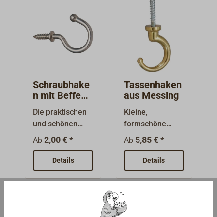
mattchrom.
ng
gerollt, Messing
poliert, verchrom
t oder matt
verchromt.
Schraubhake
Tassenhaken
n mit Beffe
aus Messing
aus Edelstahl
Die praktischen
Kleine,
rund
und schönen
formschöne
Schraubhaken
Haken aus
2,00 € *
5,85 € *
Ab
Ab
aus A2-Edelstahl
poliertem
mit Beffe und
Messing mit
Details
Details
Kugel sind
Stiftschrauben
vielseitig
aus Stahl. Länge
verwendbar.
des
Schraubengewin
des: ca. 25 mm.