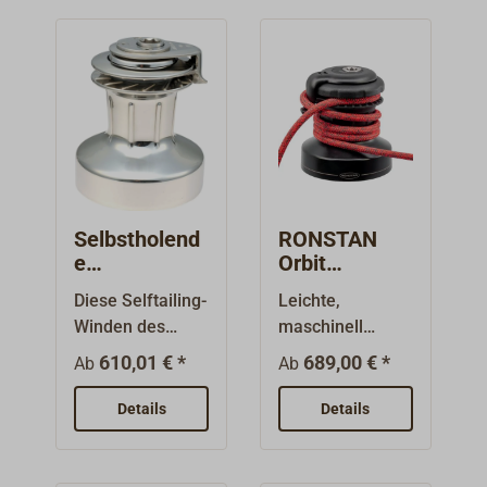
Selbstholend
RONSTAN
e
Orbit
Schotwinden
Schotwinsch
Diese Selftailing-
Leichte,
ANDERSEN
mit
Winden des
maschinell
FS FullSteel
QuickTrim
renommierten
bearbeitete
610,01 € *
689,00 € *
Ab
Ab
dänischen
Aluminiumtrom
Herstellers
mel mit dem
Details
Details
ANDERSEN
bewährten
bieten ein
POWER RIB
optimales Preis-/
Trommelprofil