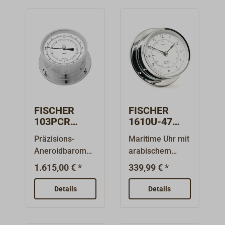
FISCHER
FISCHER
103PCR
1610U-47
Präzisions-
Quarzuhr
Präzisions-
Maritime Uhr mit
Aneroidbaro
arabisch aus
Aneroidbaromet
arabischem
meter
verchromtem
er zur Messung
Zifferblatt aus
Messing
Messing
1.615,00 € *
339,99 € *
des absoluten
der
verchromt
atmosphärische
Instrumentenser
Details
Details
n Luftdruckes
ie FISCHER
aus der
1610, für die
professionellen
Nutzung in