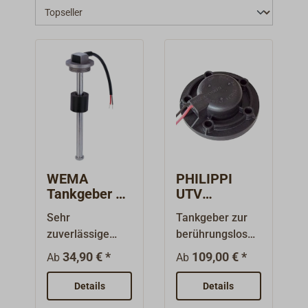
WEMA
PHILIPPI
Tankgeber S3
UTV
für Treibstoff
berührungslo
Sehr
Tankgeber zur
und Wasser
ser
zuverlässige
berührungslosen
Füllstandsse
Geber für
Füllstandsmessu
nsor
34,90 € *
109,00 € *
Ab
Ab
Wasser und
ng. Für Wasser-,
Diesel.Die
Grauwasser-
Details
Details
Messung des
oder