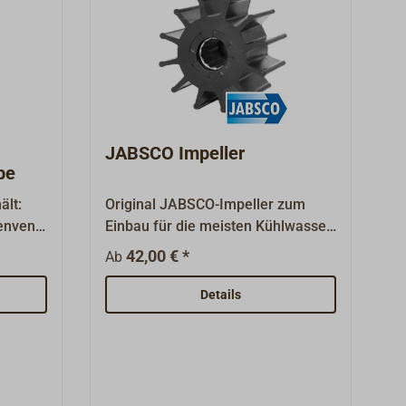
JABSCO Impeller
pe
ält:
Original JABSCO-Impeller zum
nventi
Einbau für die meisten Kühlwasser-
Bilge- Förder- und
42,00 € *
Ab
Universalpumpen.Damit Motoren
und Pumpen reibungsfrei laufen,
Details
ist die Wahl des richtigen Impellers
ält die
entscheidend. Neben der
kopf
Nabenaufnahme und Größe sollte
auch das Material des Impellers zu
seiner Anwendung