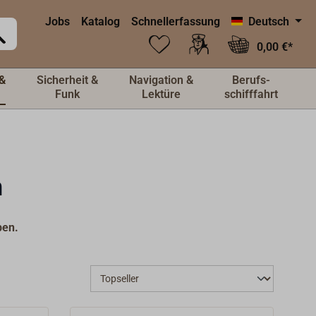
Jobs
Katalog
Schnellerfassung
Deutsch
0,00 €*
&
Sicherheit &
Navigation &
Berufs-
Funk
Lektüre
schifffahrt
n
pen.