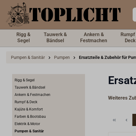
inhalt springen
Rigg &
Tauwerk &
Ankern &
Rumpf
Segel
Bändsel
Festmachen
Deck
Pumpen & Sanitär
Pumpen
Ersatzteile & Zubehör für P
Ersat
Rigg & Segel
Tauwerk & Bändsel
Ankern & Festmachen
Weiteres Zub
Rumpf & Deck
Kajüte & Komfort
Farben & Bootsbau
Elektrik & Motor
Pumpen & Sanitär