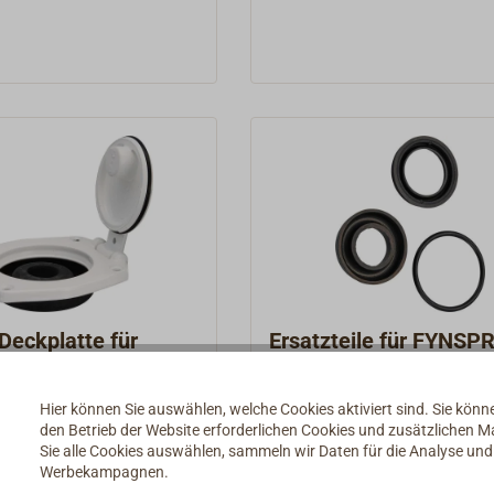
nwasser fast ohne
nde ausgepumpt werden
die Gewässerbelastung
wird.Der Filter wird hinter
pumpe und vor der
ührung installiert. Er ist
ür Ölrückstände, große
igungen müssen vorher
lge entfernt
eferung mit einem
tigungsblech aus
Ersatz-Filterpatronen
bar, ein jährlicher
Deckplatte für
Ersatzteile für FYNSP
ird empfohlen.LLOYD'S
Pumpen aus
AUCKLAND / DUNEDI
Pumpen
Type Approved.
e für WHALE-Pumpen für
Ersatzteile für FYNSPRAY Pa
Hier können Sie auswählen, welche Cookies aktiviert sind. Sie kön
deck oder
Pumpen Typ AUCKLAND od
den Betrieb der Website erforderlichen Cookies und zusätzlichen 
Sie alle Cookies auswählen, sammeln wir Daten für die Analyse un
ottmontage.Hergestellt
DUNEDIN.
*
39,00 € *
Werbekampagnen.
lackiertem