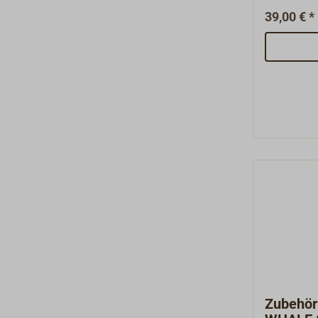
der Meyde
39,00 € *
besteht aus: Nr. 310.22 M
Nr. 911 Ve
Zubehör