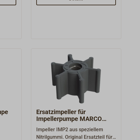
 mm die
Kunststoff.
 sind
er
 und
nn mit
pel
yps
en
 als
-)
mpe
Ersatzimpeller für
 werden
Impellerpumpe MARCO
UP1-J
Impeller IMP2 aus speziellem
 gut
Nitrilgummi. Original Ersatzteil für