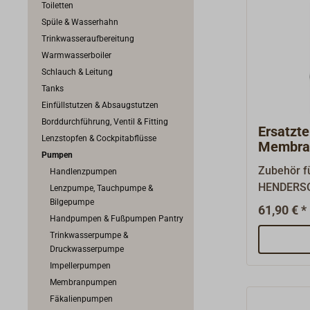
Toiletten
Spüle & Wasserhahn
Trinkwasseraufbereitung
Warmwasserboiler
Schlauch & Leitung
Tanks
Einfüllstutzen & Absaugstutzen
Borddurchführung, Ventil & Fitting
Ersatztei
Lenzstopfen & Cockpitabflüsse
Membra
Pumpen
HENDER
Zubehör 
Handlenzpumpen
HENDERSO
Lenzpumpe, Tauchpumpe &
Bilgepumpe
61,90 € *
Handpumpen & Fußpumpen Pantry
Trinkwasserpumpe &
Druckwasserpumpe
Impellerpumpen
Membranpumpen
Fäkalienpumpen