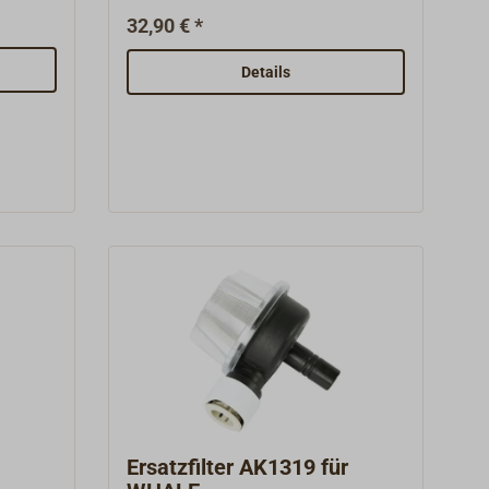
UP1-J und UP1-JR MARCO
32,90 € *
Pumpen.Abmessungen Höhe x Ø:
22 x 40,5 mm.Achse: 8 mm.
Details
Ersatzfilter AK1319 für