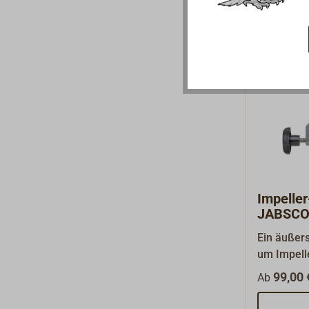
Aluminium
zur Sicher
(DP3084) 
10 und Gu
URCHIN.
Impelle
JABSC
Ein äußer
um Impell
Pumpenge
99,00 
Ab
beschädig
Spannbac