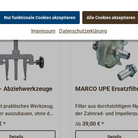
guss. Der Deckel rastet
Details
Details
ung ein.Artikel 1860-111
Nur funktionale Cookies akzeptieren
Alle Cookies akzeptieren
ist passend für Gusher
sher 30 oder Gusher
Impressum
Datenschutzerklärung
r- Abziehwerkzeuge
MARCO UPE Ersatzfilte
O
st praktisches Werkzeug,
Filter aus durchsichtigem Ny
er auszubauen, ohne das
der Zahnrad- und Impeller
häuse zu
vor Verschmutzung duch
€ *
39,00 € *
Ab
en.Korpus und
Kleinpartikel schützt. Das
ken Aluminium,
Edelstahl-Filternetz (AISI 30
Details
Details