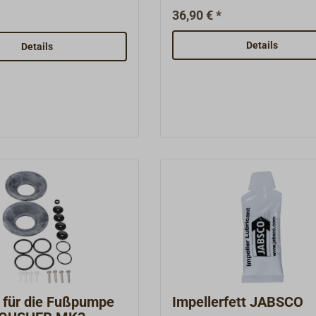
kontrollieren.
. Das Servicekit 921
36,90 € *
embran
ntilsatz Nr. 912 O-Ring
Details
Details
 für die Fußpumpe
Impellerfett JABSCO