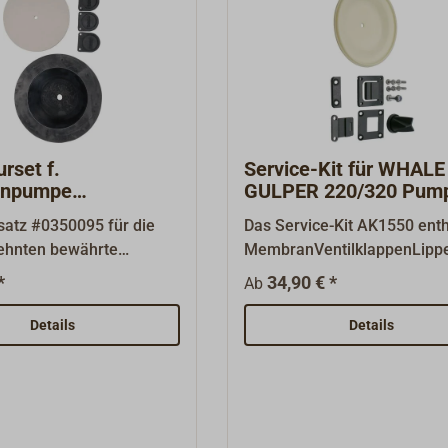
rset f.
Service-Kit für WHALE
npumpe
GULPER 220/320 Pum
TROM M50 / M50E
satz #0350095 für die
Das Service-Kit AK1550 enth
zehnten bewährte
MembranVentilklappenLippe
umpe Typ M50 und
l Montageschrauben.Das
*
34,90 € *
Ab
Clampingring-Kit AS1562
OM.Bestehend aus der
enthält:Clamping-Ring mit
Details
Details
ran, einer großen
Schrauben.Das Service-Kit
nd drei Kunststoff -
"Pumpenkopf" (AK2050) enth
pen.
Ersatzteile für den Pumpen
(siehe "Downloads &
Informationen").