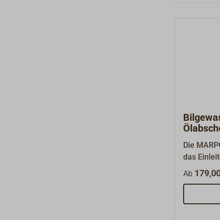
Bilgewas
Ölabsc
Die MARPO
das Einlei
Abwässern 
179,00
Ab
entzieht 
Bilgenwas
ölhaltigen
patentiert