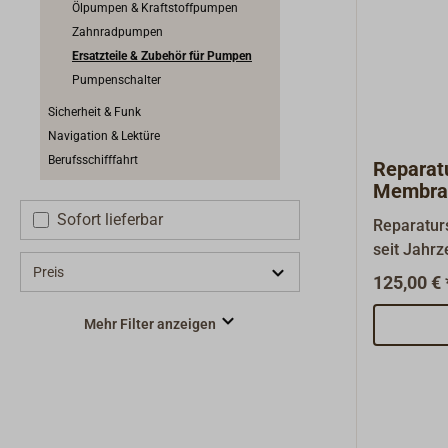
Ölpumpen & Kraftstoffpumpen
Zahnradpumpen
Ersatzteile & Zubehör für Pumpen
Pumpenschalter
Sicherheit & Funk
Navigation & Lektüre
Berufsschifffahrt
Reparatu
Membra
RHEINS
Sofort lieferbar
Reparatur
seit Jahr
Preis
Membranp
125,00 € 
M50E von
RHEINSTR
Mehr Filter anzeigen
Pumpmemb
Dichtung u
Ventilklap