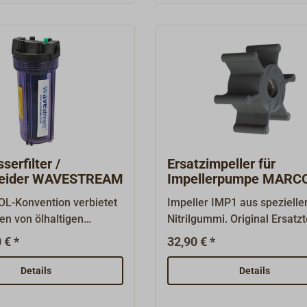
serfilter /
Ersatzimpeller für
heider WAVESTREAM
Impellerpumpe MARC
und UP1-M
L-Konvention verbietet
Impeller IMP1 aus speziell
ten von ölhaltigen
Nitrilgummi. Original Ersatzte
ins Meer. Dieser Filter
UP1, UP1/AC und UP1-M 
 € *
32,90 € *
dem abgepumpten
Pumpen.Abmessungen Höhe
ser weitgehend die
22 x 51,5 mm.Achse: 8 mm.
Details
Details
 Substanzen durch ein
es Filtersystem, so dass