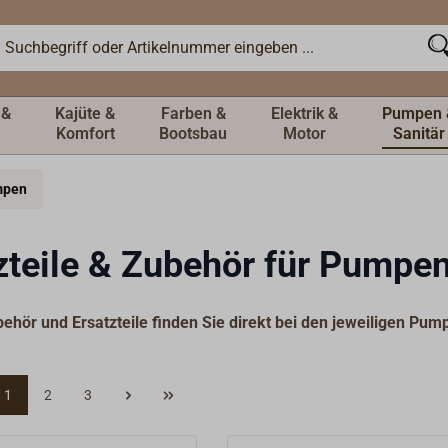
 &
Kajüte &
Farben &
Elektrik &
Pumpen 
Komfort
Bootsbau
Motor
Sanitär
umpen
zteile & Zubehör für Pumpe
ehör und Ersatzteile finden Sie direkt bei den jeweiligen Pum
1
2
3