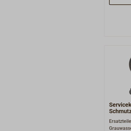
Zugspinde
ca. 140x1
450 g.
Servicek
Schmut
Ersatzteile
Grauwasse