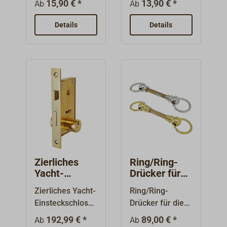
werden. Zur
15,90 € *
13,90 € *
Ab
Ab
Yachtschlösser
Oberfläche.
Auswahl des
(auch die
Passend zum
richtigen
Details
Details
zierlichen).
zierlichen Yacht-
Schloss-Tpys
Lieferung mit
Fallen-
beachten Sie
polierter oder
Einsteckschloß
bitte unser PDF
verchromter
Art-Nr. 4060-211
unter "weitere
Oberfläche.
und 4060-212.
Informationen".
Zierliches
Ring/Ring-
Yacht-
Drücker für
Einsteckschlo
zierliche
Zierliches Yacht-
Ring/Ring-
ss
Schlösser
Einsteckschloss
Drücker für die
Rundzylinder
mit beidseitigem
zierlichen
192,99 € *
89,00 € *
Ab
Ab