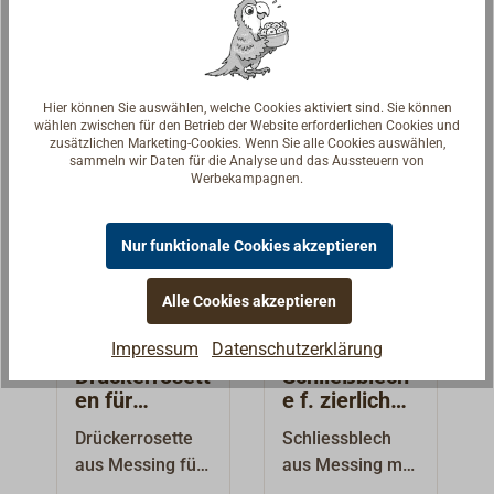
nur mit Falle,
zierlichen
67,90 € *
49,00 € *
Ab
Ab
ohne
Yachtschlösser
Abschließfunktio
mit einem 7 mm
Details
Details
n. Das
Vierkant.Lieferb
Hier können Sie auswählen, welche Cookies aktiviert sind. Sie können
Fallenschloss ist
ar für Einsteck-
wählen zwischen für den Betrieb der Website erforderlichen Cookies und
zusätzlichen Marketing-Cookies. Wenn Sie alle Cookies auswählen,
komplett aus
oder
sammeln wir Daten für die Analyse und das Aussteuern von
Messing (mit
Kastenschlösser,
Werbekampagnen.
Edelstahlfedern)
Messing poliert
, die sichtbaren
oder vernickelt.
Nur funktionale Cookies akzeptieren
Oberflächen sind
poliert.
Alle Cookies akzeptieren
Schlossnuss für
Vierkant: 7
Impressum
Datenschutzerklärung
mm.Dornmaß:
Drückerrosett
Schließblech
30 mm.Ein
en für
e f. zierliche
Schließblech
Yachtschlöss
Fallen-
Drückerrosette
Schliessblech
muss jeweils
er
Einsteckschlö
aus Messing für
aus Messing mit
separat bestellt
sser
unsere
polierter