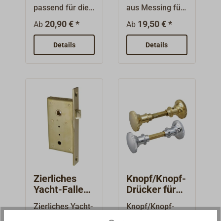
Einsteckschlo
passend für die
aus Messing für
x 53 x 12 mm.
ss
zierlichen
zierliche
20,90 € *
19,50 € *
Ab
Ab
Yachtschlösser
Yachtschlösser.
mit 7 mm
Lieferbar mit
Details
Details
Vierkant.Messin
polierter oder
g poliert oder
verchromter
verchromt.
Oberfläche.
Zierliches
Knopf/Knopf-
Yacht-Fallen-
Drücker für
Einsteckschlo
zierliches
Zierliches Yacht-
Knopf/Knopf-
ss
Yachtschloss
Einsteckschloss
Drücker für die