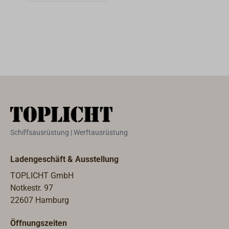
Vierkant von 7
mm und einem
Buntbartschloss.
Lieferbar mit
polierter oder
verchromter
Oberfläche.
Schiffsausrüstung | Werftausrüstung
Ladengeschäft & Ausstellung
TOPLICHT GmbH
Notkestr. 97
22607 Hamburg
Öffnungszeiten