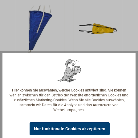
Gurtbänder
verstärken den
an beiden Seiten
offenen
Fallschirm-
Treibanker von
unten nach oben
und rundherum.
Treibanker
Treibanker
Sie gehen in
PLASTIMO
für
einem langen
Rettungsring/
Schwer, aus
Kleiner
Hahnepot über
Rettungskrag
kräftigem,
Treibanker für
und enden in
en
Hier können Sie auswählen, welche Cookies aktiviert sind. Sie können
blauem
Rettungsringe,
einem Wirbel
wählen zwischen für den Betrieb der Website erforderlichen Cookies und
88,50 € *
21,90 € *
zusätzlichen Marketing-Cookies. Wenn Sie alle Cookies auswählen,
beschichtetem
Rettungskragen
aus Edelstahl
sammeln wir Daten für die Analyse und das Aussteuern von
NYLON-Gewebe,
oder Mann-über-
zum Anpicken
Details
Details
Werbekampagnen.
Hahnepot aus
Bord
des Treibankers
Gurtband.Ein
Markierungsboje
an die
Nur funktionale Cookies akzeptieren
eingenähter
n. Der
bordseitige
Edelstahldraht (6
Treibanker