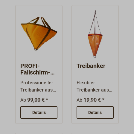
PROFI-
Treibanker
Fallschirm-
Treibanker
Professioneller
Flexibler
Treibanker aus
Treibanker aus
sehr schwerem,
PVC-Gewebe,
99,00 € *
19,90 € *
Ab
Ab
gelbem PVC-
orange. Mit
beschichteten
Hahnepot aus
Details
Details
Planengewebe.
Gurtband.Geeign
Vier 40 mm
et für kleinere
breite
Schiffe.