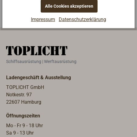
Leine. Lieferung
Alle Cookies akzeptieren
mm) hält den
verhindert ein
mit Packtasche.
Treibanker
Verdriften der
Impressum
Datenschutzerklärung
offen.
Person oder der
Markierungsboje
.
Schiffsausrüstung | Werftausrüstung
Ladengeschäft & Ausstellung
TOPLICHT GmbH
Notkestr. 97
22607 Hamburg
Öffnungszeiten
Mo - Fr 9 - 18 Uhr
Sa 9 - 13 Uhr