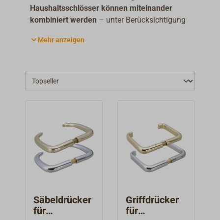
Haushaltsschlösser können miteinander
kombiniert werden
– unter Berücksichtigung
des Schlosstyps (mit Buntbartschloss oder
Mehr anzeigen
Profilzylinder).
Wichtige Maße:
Türgriffe für Haushaltsschlösser haben in
der Regel einen
8 mm Vierkant
.
Die Schilder haben von Mitte Drückerloch
bis Mitte Schlüsselloch einen
Abstand
von 72 mm
.
Säbeldrücker
Griffdrücker
für
für