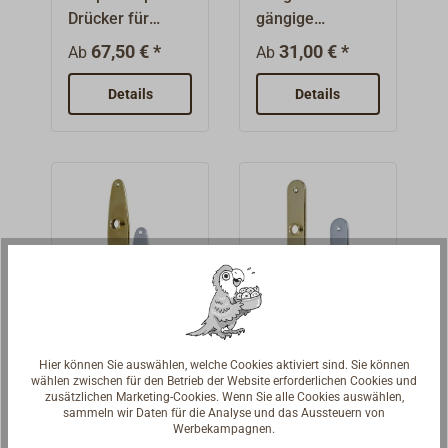
loss
lösser
Drücker für
gängige
gängige
Haushalts-
67,50 € *
31,00 € *
Ab
Ab
Haushalts-
Einsteckschlösse
Einsteckschlösse
r aus Messing,
Details
Details
r mit einem 8
mit polierter
mm
oder
Vierkant.Formsc
verchromter
höne massive
Oberfläche.
Drücker aus
Messing, im
Gesenk
geschmiedet.Ob
erfläche poliert
oder verchromt.
Ovalschild für
Profilzylinder
Hier können Sie auswählen, welche Cookies aktiviert sind. Sie können
wählen zwischen für den Betrieb der Website erforderlichen Cookies und
Haushaltssch
-Langschild
zusätzlichen Marketing-Cookies. Wenn Sie alle Cookies auswählen,
lösser
für
sammeln wir Daten für die Analyse und das Aussteuern von
Messing-
Messing
Haushaltssch
Werbekampagnen.
Ovalschild,
Langschild für