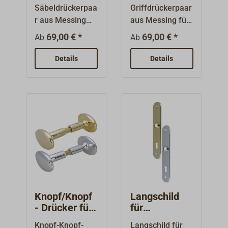
Haushaltssch
Haushaltssch
Säbeldrückerpaa
Griffdrückerpaar
loss
loss
r aus Messing
aus Messing für
für gängige
gängige
69,00 € *
69,00 € *
Ab
Ab
Haushalts-
Haushalts-
Einsteckschlösse
Einsteckschlösse
Details
Details
r mit einem 8
r mit einem 8
mm
mm Vierkant.
Vierkant.Lieferb
Lieferbar mit
ar mit polierter
polierter oder
oder
verchromter
verchromter
Oberfläche.
Oberlfäche.
Knopf/Knopf
Langschild
- Drücker für
für
Haushaltssch
Haushaltssch
Knopf-Knopf-
Langschild für