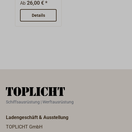
poliert oder
26,00 € *
Ab
verchromt, für
gängige
Details
Haushalts-
Einsteckschlösse
r mit
Profilzylinder
und Abstand A =
72 mm.
Schiffsausrüstung | Werftausrüstung
Ladengeschäft & Ausstellung
TOPLICHT GmbH