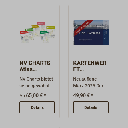
NV CHARTS
KARTENWER
Atlas
FT
Nordsee
BinnenKarten
NV Charts bietet
Neuauflage
Atlas 4 Elbe -
seine gewohnten
März 2025.Der
Hamburg
DIN A2-
Flensburger
65,00 € *
49,90 € *
Ab
Revierkarten
Verlag
auch als NV
KARTENWERFT
Details
Details
Charts Atlanten
gibt diese
an. Hierbei wird
Sammlung von
das Format der
Elbekarten im