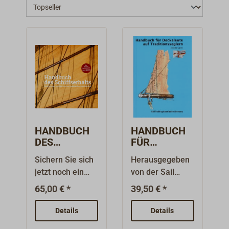
HANDBUCH
HANDBUCH
DES
FÜR
SCHIFFSERH
DECKSLEUTE
Sichern Sie sich
Herausgegeben
ALTS / M.
AUF
jetzt noch ein
von der Sail
Marquardt,
TRADITIONS
Exemplar der
Training
H.
SEGLERN /
65,00 € *
39,50 € *
nahezu
Association
Neumeister
Jochen Garrn
ausverkauften
Germany
Details
Details
Erstauflage. Es
(S.T.A.G.).Dieses