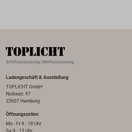
kräftiger
Belegnagel aus
Bronze, sauber
gedreht, mit
handpoliertem
Kopf.
Schiffsausrüstung | Werftausrüstung
Ladengeschäft & Ausstellung
TOPLICHT GmbH
Notkestr. 97
22607 Hamburg
Öffnungszeiten
Mo - Fr 9 - 18 Uhr
Sa 9 - 13 Uhr