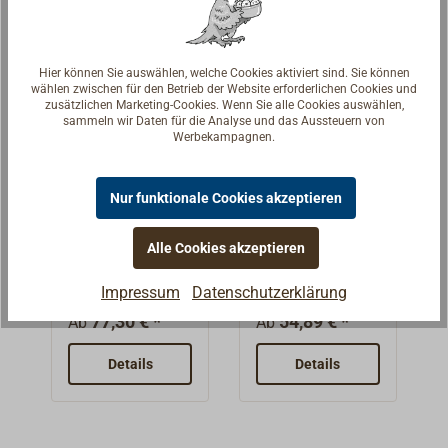
Oberfläche ist
für die
unbehandelt.
Nagelbank jedes
Klassikers:
Hier können Sie auswählen, welche Cookies aktiviert sind. Sie können
Belegnagel aus
wählen zwischen für den Betrieb der Website erforderlichen Cookies und
Messing, sauber
zusätzlichen Marketing-Cookies. Wenn Sie alle Cookies auswählen,
sammeln wir Daten für die Analyse und das Aussteuern von
gedreht. Kopf
Werbekampagnen.
poliert.Der
Belegnagel von
mittlerer Größe
Nur funktionale Cookies akzeptieren
Belegnägel
Belegnägel
(190mm) wird
aus Bronze
aus Bronze,
von der
DAVEY 1634
feinmatt
Alle Cookies akzeptieren
Der klassische
Kräftiger
englischen
DAVEY 1634
Coffeynagel zum
Belegnagel von
Impressum
Datenschutzerklärung
Firma Davey &
Belegen, aber
DAVEY aus
Company
77,30 € *
54,89 € *
Ab
Ab
auch das
Bronze, sauber
geliefert.
Schmuckstück
gedreht, mit
Details
Details
für die
feinmattiertem
Nagelbank jedes
Kopf.
Klassikers: