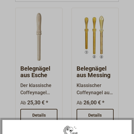
Belegnägel
Belegnägel
aus Esche
aus Messing
Der klassische
Klassischer
Coffeynagel
Coffeynagel aus
(Meinungsverstä
Messing.
25,30 € *
26,00 € *
Ab
Ab
rker): Sauber
Funktionales
gedrechselter
Gebrauchsteil,
Details
Details
Belegnagel aus
aber auch ein
Eschenholz. Die
Schmuckstück