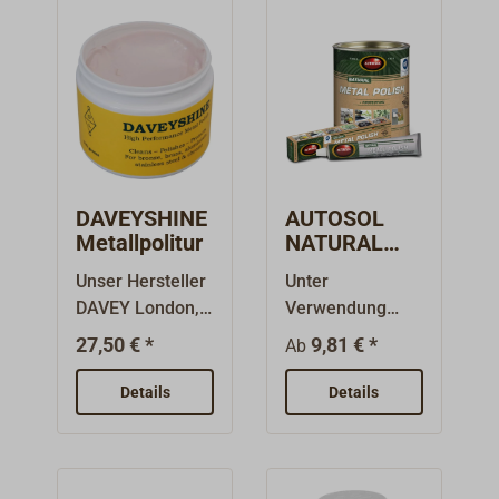
DAVEYSHINE
AUTOSOL
Metallpolitur
NATURAL
METAL
Unser Hersteller
Unter
POLISH
DAVEY London,
Verwendung
Metallpolitur
weltbekannt für
recycelter
27,50 € *
9,81 € *
Ab
seine feinen
Rohstoffe hat
Bronzebeschläg
AUTOSOL eine
Details
Details
e, bietet eine
natürliche
eigene
Metallpolitur
Metallpolitur an:
erschaffen -
DAVEYSHINE.Rei
ohne