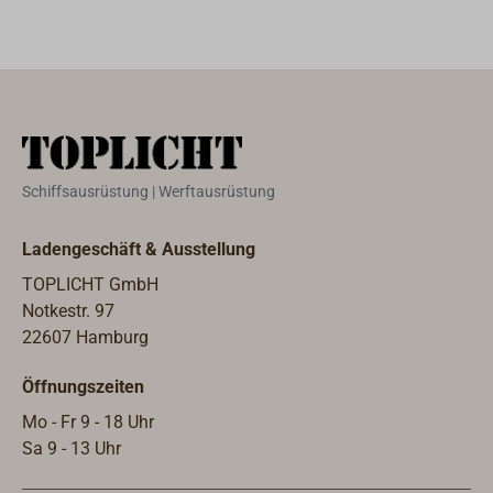
Messing,
Oberfläche
Messing poliert
oder verchromt.
Sehr robuste
und
leistungsstarke
Schiffsausrüstung | Werftausrüstung
Ausführung mit
Kugel-
Ladengeschäft & Ausstellung
Rückschlagventil
TOPLICHT GmbH
.
Notkestr. 97
Übertischmodell
22607 Hamburg
mit
schwenkbarem
Öffnungszeiten
gebogenen
Auslauf und
Mo - Fr 9 - 18 Uhr
vertikalem
Sa 9 - 13 Uhr
Pumpkolben.För