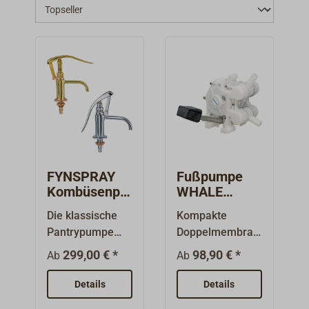
FYNSPRAY
Fußpumpe
Kombüsenpu
WHALE
mpe
GUSHER
Die klassische
Kompakte
CLASSIC
MK3
Pantrypumpe
Doppelmembran
aus massivem
pumpe, die
299,00 € *
98,90 € *
Ab
Ab
Messing.Übertis
sowohl bei Hub-
ch-Modell,
als auch bei
Details
Details
Auslauf und
Druckbewegung