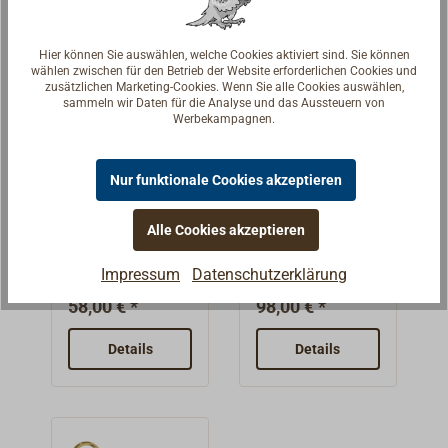
Süß- /
mm.Durch den
Salzwasser.Schl
schmalen
Hier können Sie auswählen, welche Cookies aktiviert sind. Sie können
auchanschluss:
Montagefuß
wählen zwischen für den Betrieb der Website erforderlichen Cookies und
13 mm.
lässt sich die
zusätzlichen Marketing-Cookies. Wenn Sie alle Cookies auswählen,
sammeln wir Daten für die Analyse und das Aussteuern von
Passender
Pumpe zwischen
Werbekampagnen.
Ersatzteil-/
zwei Becken
Dichtungssatz ist
montieren.Ausla
Nur funktionale Cookies akzeptieren
Art-Nr. 4602-101.
uflänge 125mm.
Fußpumpe
FYNSPRAY
Schlauchanschlu
FYNSPRAY
Pantrypumpe
ss 13
Alle Cookies akzeptieren
ULTRA
Preiswerte
Funktionale
mm.Maximale
Membran-
Kolbenpumpe
Impressum
Datenschutzerklärung
Fördermenge 8
Pantrypumpe
aus
l/min.Für Süß-
58,00 € *
98,00 € *
zur Förderung
Kunststoff.Der
und Salzwasser
von
schwenkbare
Details
geeignet.
Details
Süßwasser.Die
Auslauf sowie
Passender
Fußpumpe
der Pumpkolben
Ersatzteil-/
fördert mit jeder
sind aus
Dichtungssatz ist
Druckbewegung,
verchromtem
Art-Nr. 4609-100.