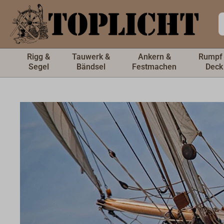
inhalt springen
Rigg &
Tauwerk &
Ankern &
Rumpf
Segel
Bändsel
Festmachen
Deck