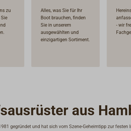
uns zu
Alles, was Sie für Ihr
Hereins
 Sie
Boot brauchen, finden
anfass
und
Sie in unserem
- wir f
en.
ausgewählten und
Fachge
einzigartigen Sortiment.
fsausrüster aus Ham
81 gegründet und hat sich vom Szene-Geheimtipp zur festen In