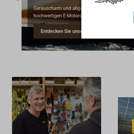
Borddurchlässe, Seeventile und Kugelhähne aus
Flächenstreicher,
Qualität. Bronze/ Rotguss ist besonders wider
SpritzenTrocknungszeiten
langlebig und wartungsarm.
(bei 20 °C): Staubtrocken
nach 6–8 h, überarbeitbar
Entdecken Sie unsere Produkte von GUIDI
nach ca. 24 h, begehbar
nach 3 Tagen (bei 2–3
Anstrichen)Weitere
Informationen zur
Verarbeitung finden Sie im
Technischen Datenblatt
unter 'Downloads'.