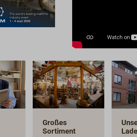
Spritzverdünnung
(Spritzgerät)App
thode: Streichen 
SpritzenTrocknun
(bei 20 °C, 65 % r. F
Staubtrocken: 3 h,
schleifbar: 24 h,
überstreichbar: 2
Informationen zu
Verarbeitung find
Technischen Date
unter 'Downloads'
Großes
Unse
Sortiment
Lade