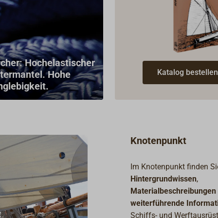
Dadurch werden auch bei
Der Lack bildet e
Klinkerbooten die Verbände
transparent-
nicht beschädigt. Kann auch
bernsteinfarbene
auf feuchte Planken von
glanzstabilen Sch
innen oder außen mit
sehr guter Witter
cher: Hochelastischer
Spachtel, Holzspan oder
UV-Beständigkeit.
Katalog bestellen
stermantel. Hohe
d
(nach Erwärmen) mit dem
hohe Elastizität v
glebigkeit.
Pinsel aufgetragen werden -
Rissbildung auf
klebt wie der Teufel! Die
arbeitendem Holz
hochwertigen Rohstoffe
für Anstriche auf
werden bei Kontakt mit Süß-
Holz (Mahagoni, 
und Salzwasser nicht
Oregon Pine) und
Knotenpunkt
ausgewaschen.
über der Wasserl
Zusammensetzung:
Innen- und Außen
Im Knotenpunkt finden S
Balsamharz,
Auf existierenden
Hintergrundwissen
,
Buchenholzteer, Wachse,
ein- und
Materialbeschreibungen
Leinöl, Kolophonium.Nicht
zweikomponentig
weiterführende Informat
zur Verwendung in
Klarlacksystemen
Schiffs- und Werftausrüs