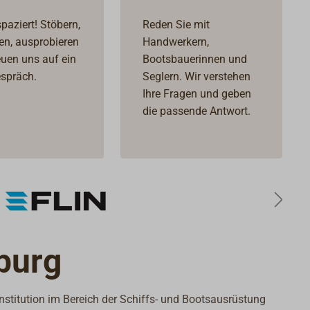
mm aufg
können.
paziert! Stöbern,
Reden Sie mit
REFLEKS
en, ausprobieren
Handwerkern,
Größe 1
reuen uns auf ein
Bootsbauerinnen und
einen A
spräch.
Seglern. Wir verstehen
das ge
Ihre Fragen und geben
Abgasr
die passende Antwort.
verwend
Brennra
Öffnung
(Höhe x 
Brennra
mmHolzs
Länge 
in den 
burg
werden.
Ofen-Un
Erhöhun
stitution im Bereich der Schiffs- und Bootsausrüstung
mm, das