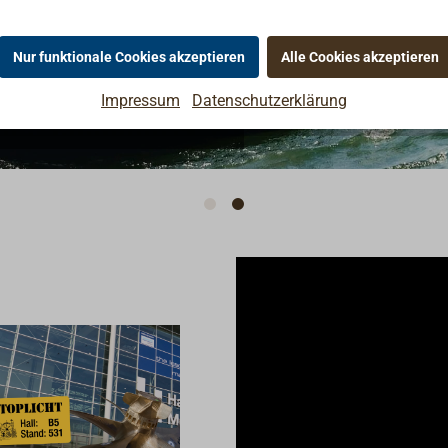
 Bronze/ Rotguss in höchster
Vorschriften der Entsorgung
nicht nass-in-nas
standsfähig gegen Salzwasser,
zuführen.
verarbeitet
Nur funktionale Cookies akzeptieren
Alle Cookies akzeptieren
werden. Technisc
DatenAnwendungs
Impressum
Datenschutzerklärung
Hochglänzender K
für Holz über der
Wasserlinie
(innen/außen)Unt
Trocken, fettfrei,
geschliffen, max.
HolzfeuchtePrimer
erforderlich; Gru
über abgestufte
VerdünnungErgiebi
14 m²/l bei 35 µm
Trockenschichtdi
nung: Epifanes
Farbverdünner (Pi
Epifanes 1-K