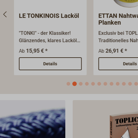
ETTAN Nahtwachs für
EPIFANES Boo
Planken
Klar
Exclusiv bei TOPLICHT:
Der bewährte Kla
Traditionelles Nahtwachs
unter den
für den
einkomponentige
26,91 € *
16,90 € *
Ab
Ab
Unterwasserbereich, wie es
Klarlacken: EPIF
nicht nur in Schweden zum
Bootslack. Hochg
Details
Details
Imprägnieren und
einfach zu verarb
Abdichten von kleinen
sehr langlebig. Di
Lecks und Trockenrissen in
lufttrocknende La
der Beplankung verwendet
Basis von Holzöl,
wird. Das braune Wachs
Phenolharz und A
wird direkt in die Risse
eignet sich für di
gedrückt und stellt dadurch
Anwendung auf 
die Dichtigkeit her. Wenn
Holz und Sperrho
das Holz im Wasser quillt,
Innen- und Außen
verdrängt es das Wachs.
oberhalb der Wass