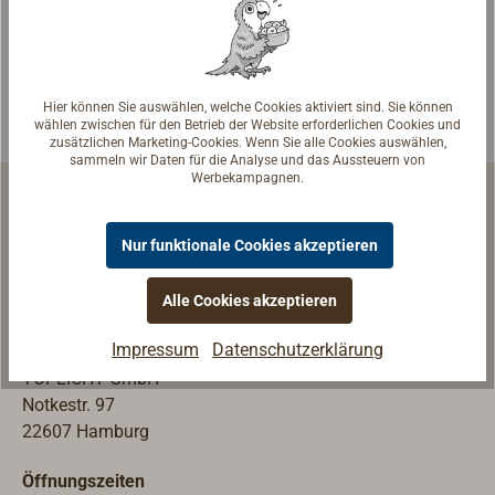
eignet sich
bestens als
Schutz für den
Rumpf in engen
Hier können Sie auswählen, welche Cookies aktiviert sind. Sie können
Boxen oder an
wählen zwischen für den Betrieb der Website erforderlichen Cookies und
Pfählen.Das
zusätzlichen Marketing-Cookies. Wenn Sie alle Cookies auswählen,
sammeln wir Daten für die Analyse und das Aussteuern von
quadratgeflochte
Werbekampagnen.
nen
Fendertauwerk
Nur funktionale Cookies akzeptieren
(D = 50 mm)
besteht aus
Schiffsausrüstung | Werftausrüstung
weichen,
Alle Cookies akzeptieren
leichten und
Ladengeschäft & Ausstellung
Impressum
Datenschutzerklärung
schwimmfähige
TOPLICHT GmbH
n PP-
Notkestr. 97
Multifilfasern.Bei
22607 Hamburg
dseitig
abgetakelt und
Öffnungszeiten
mit