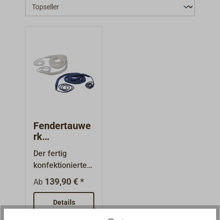
Fendertauwe
rk
BUMPERLINE
Der fertig
weiß oder
konfektionierte,
navyblue
mobile
139,90 € *
Ab
Rundumfender
BUMPERLINE
Details
von LIROS