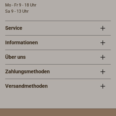
eingespleißten
Mo - Fr 9 - 18 Uhr
2,50 m langen
Sa 9 - 13 Uhr
Befestigungslein
en (D = 12 mm)
Service
versehen.Lieferb
are Farben: weiß
oder navyblue.
Informationen
Über uns
Zahlungsmethoden
Versandmethoden