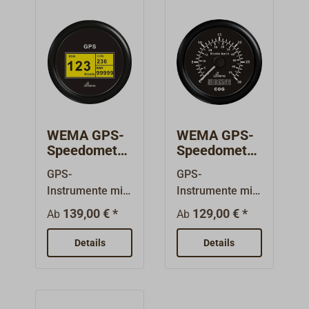
WEMA GPS-
WEMA GPS-
Speedometer
Speedometer
digital
analog/digital
GPS-
GPS-
Instrumente mit
Instrumente mit
volldigitaler
digitaler Anzeige
139,00 € *
129,00 € *
Ab
Ab
Anzeige und
des Kurses
individuell
(COG) und
Details
Details
einstellbaren
analoger
Einheiten: Kurs,
Anzeige der
Geschwindigkeit
Geschwindigkeit
(in km/h, mph
(SOG) über