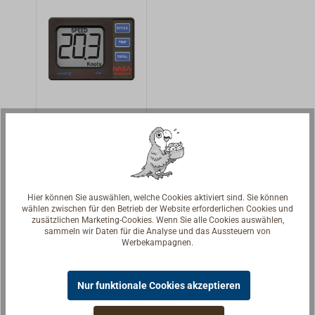
oder kn) und
Grund. Ein
Etappenstrecke
hochwertiger 32-
(in km, M oder
Kanal
NM). Ein
Empfänger in
hochwertiger 32-
Kombination mit
Kanal
einer separaten
Empfänger in
Antenne sorgt
NASA
Kombination mit
für guten
TARGET 2
einer separaten
Empfang auch
Logge /
Logge zur
Antenne sorgt
bei
Speedometer
Messung der
für guten
problematischen
Geschwindigkeit
Hier können Sie auswählen, welche Cookies aktiviert sind. Sie können
Empfang auch
Einbauverhältnis
139,90 € *
wählen zwischen für den Betrieb der Website erforderlichen Cookies und
mit großen, gut
bei
sen.Die
zusätzlichen Marketing-Cookies. Wenn Sie alle Cookies auswählen,
ablesbaren 38
sammeln wir Daten für die Analyse und das Aussteuern von
problematischen
Details
Instrumente sind
Werbekampagnen.
mm hohe
Einbauverhältnis
eine sehr gute
Ziffern. Der
sen.Die
Alternative zu
Messbereich der
Instrumente sind
konventionellen
Nur funktionale Cookies akzeptieren
Geschwindigkeit
eine sehr gute
Speedometern,
beträgt 0,0 bis