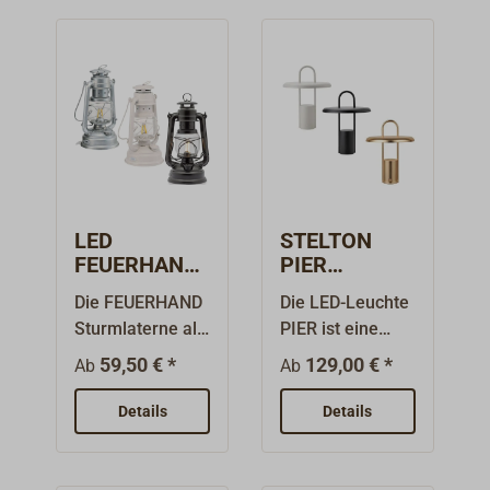
LED
STELTON
FEUERHAND
PIER
BABY
tragbare LED
Die FEUERHAND
Die LED-Leuchte
SPECIAL 276
Tischleuchte
Sturmlaterne als
PIER ist eine
Sturmlaterne
LED-Leuchte –
gelungene
59,50 € *
129,00 € *
Ab
Ab
Made in
Neuinterpretatio
Germany. Die
n der
Details
Details
moderne
klassischen
Alternative zur
Schiffslampe.
Petroleumleucht
Mit ihrem