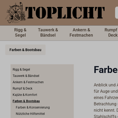
inhalt springen
Rigg &
Tauwerk &
Ankern &
Rumpf
Segel
Bändsel
Festmachen
Deck
Farben & Bootsbau
Farbe
Rigg & Segel
Tauwerk & Bändsel
Ankern & Festmachen
Anblick und 
Rumpf & Deck
für Auge und
Kajüte & Komfort
eines Fahrze
Farben & Bootsbau
Betrachtung 
Farben & Konservierung
nicht kennt. 
Nützliche Hilfsmittel
Stahlschiffs