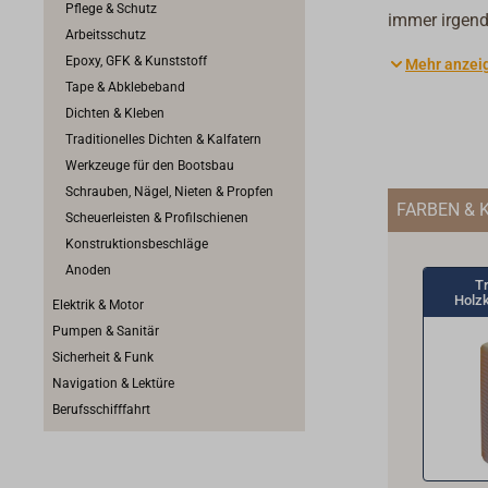
Pflege & Schutz
immer irgend
Arbeitsschutz
Unterwasser,
Epoxy, GFK & Kunststoff
Mehr anzei
Holzflächen 
Tape & Abklebeband
Überholungs-
Dichten & Kleben
Toplicht lief
Traditionelles Dichten & Kalfatern
Holzöle, pra
Werkzeuge für den Bootsbau
passende Boo
Schrauben, Nägel, Nieten & Propfen
FARBEN & 
Scheuerleisten & Profilschienen
Konstruktionsbeschläge
Anoden
Tr
Holz
Elektrik & Motor
Pumpen & Sanitär
Sicherheit & Funk
Navigation & Lektüre
Berufsschifffahrt