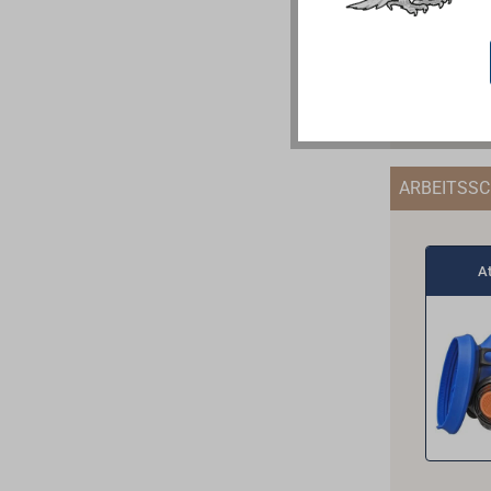
ARBEITSS
A