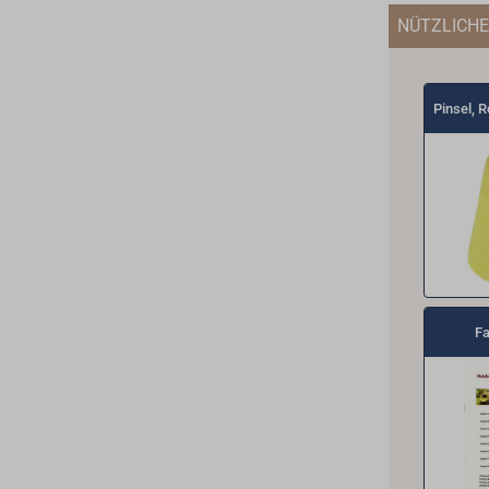
NÜTZLICHE
Pinsel, R
Fa