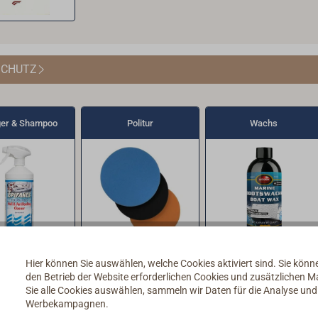
SCHUTZ
ger & Shampoo
Politur
Wachs
Hier können Sie auswählen, welche Cookies aktiviert sind. Sie kön
kholzpflege
Eimer, Pütz & Schrubber
den Betrieb der Website erforderlichen Cookies und zusätzlichen 
Sie alle Cookies auswählen, sammeln wir Daten für die Analyse un
Werbekampagnen.