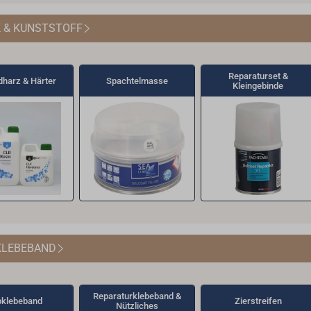
K & KUNSTSTOFF
Reparaturset &
dharz & Härter
Spachtelmasse
Kleingebinde
KLEBEBAND
Reparaturklebeband &
klebeband
Zierstreifen
Nützliches