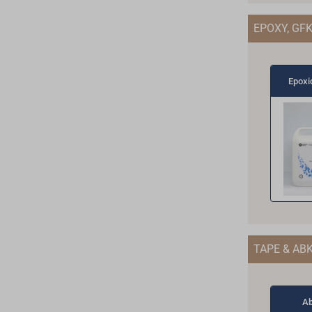
EPOXY, GF
Epoxi
TAPE & AB
Ab