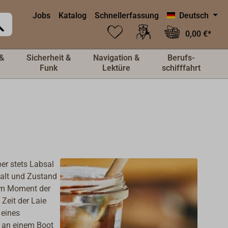
Jobs
Katalog
Schnellerfassung
Deutsch
0,00 €*
&
Sicherheit &
Navigation &
Berufs-
Funk
Lektüre
schifffahrt
er stets Labsal
talt und Zustand
 im Moment der
Zeit der Laie
 eines
s an einem Boot