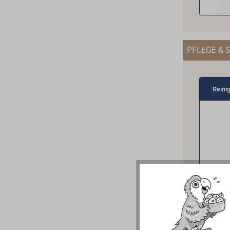
PFLEGE & 
Reini
Tea