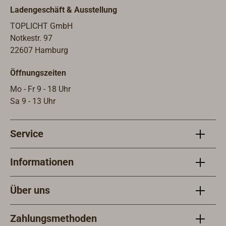
zum Beispiel als
in Messing
Ladengeschäft & Ausstellung
Schiebelukschlo
polierter oder
TOPLICHT GmbH
ss
Messing
Notkestr. 97
geeignet.Lieferu
verchromter
22607 Hamburg
ng inklusive
Ausführung.Her
Profilzylinder mit
gestellt in
Öffnungszeiten
2 Schlüsseln und
Deutschland.Der
Schließblech.Dor
Schließkasten
Mo - Fr 9 - 18 Uhr
nmaß 37
muss separat
Sa 9 - 13 Uhr
mm.Riegellänge
bestellt werden.
10 mm bzw. 18
Siehe unter
Service
mm.Maximale
Zubehör.
Türstärke 18
Messing poliert
mm.
Art.-Nr. 4061-013
Informationen
/ Messsing
verchromt Art.-
Über uns
Nr. 4061-113
Zahlungsmethoden