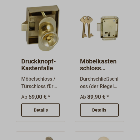
Druckknopf-
Möbelkasten
Kastenfalle
schloss
Buntbart
Möbelschloss /
Durchschließschl
Türschloss für
oss (der Riegel
Türen bis 20 mm
kann zu beiden
59,00 € *
89,90 € *
Ab
Ab
Stärke.Betätigun
Seiten des
g über
Schlosskörpers
Details
Details
Druckknopf auf
schließen),
ovaler Platte mit
daher rechts
angelöteten
oder links
Gewindehülsen
vielseitig