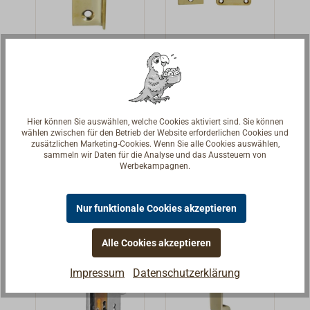
Schloss sowohl
zylinder
passende
für DIN rechts
Durchmesser 20
Artikel).
als auch für DIN
mm, Länge 20
Schließwinke
Zierliche
links verwendet
mm.Dornmaß 32
l für
Kastenfalle,
werden.
mm.
Möbelschlöss
einfach, mit
Schließwinkel
Zierliche
Dornmaß: 25
Kastengröße 62
er
Verriegelung
für
Kastenfalle, die
mm.
x 53 x 12 mm.
Durchschließschl
Falle ist nicht
Hier können Sie auswählen, welche Cookies aktiviert sind. Sie können
Schlossnuss für
13,90 € *
11,00 € *
Ab
Ab
wählen zwischen für den Betrieb der Website erforderlichen Cookies und
oss.Ausführung
umlegbar.Oberfl
Vierkant: 7 mm.
zusätzlichen Marketing-Cookies. Wenn Sie alle Cookies auswählen,
Messing poliert
äche Messing
sammeln wir Daten für die Analyse und das Aussteuern von
Ein
Details
Details
Werbekampagnen.
oder verchromt.
poliert oder
Schließkasten
Messing
muss separat
verchromt.Durch
bestellt werden.
Nur funktionale Cookies akzeptieren
eine beigefügte
Reduzierhülse
Alle Cookies akzeptieren
(Vierkantadapter
) können die
Impressum
Datenschutzerklärung
"zierlichen
Yacht-Drücker"