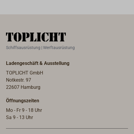
oder auf glatte
heit mit 12 Volt
Wände geklebt
oder 24 Volt
werden.
lieferbar.
Schiffsausrüstung | Werftausrüstung
Ladengeschäft & Ausstellung
TOPLICHT GmbH
Notkestr. 97
22607 Hamburg
Öffnungszeiten
Mo - Fr 9 - 18 Uhr
Sa 9 - 13 Uhr