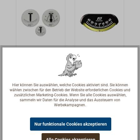
ein Barometer
g.
(Krängungsmess
und ein
er) ist
Comfortmeter
ölgedämpft.
verfügbar.
BARIGO Marine-
Instrumente:
BARIGO aus
Villingen-
CASSENS &
Röhren-
Schwennigen im
PLATH
Klinometer
Schwarzwald ist
Zeigerklinom
Funktionale, gut
Einfaches
ursprünglich
eter
ablesbare
Klinometer aus
Hersteller von
Hier können Sie auswählen, welche Cookies aktiviert sind. Sie können
Klinometer vom
Kunststoff mit
Präzisionsmess
wählen zwischen für den Betrieb der Website erforderlichen Cookies und
141,90 € *
12,90 € *
Ab
zusätzlichen Marketing-Cookies. Wenn Sie alle Cookies auswählen,
Feinmechanik
Skala bis
werken zur
sammeln wir Daten für die Analyse und das Aussteuern von
Hersteller für die
45°.Zum
Details
Luftdruckmessu
Details
Werbekampagnen.
professionelle
Aufkleben auf
ng und bietet
Schifffahrt.Alum
glatte Wände.
heute ein breites
Nur funktionale Cookies akzeptieren
inium
Farbe: schwarz.
Programm an
Rückenplatte mit
Messgeräten
Alle Cookies akzeptieren