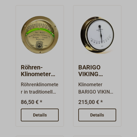
Röhren-
BARIGO
Klinometer
VIKING
Messing
911MS
Röhrenklinomete
Klinometer
Klinometer
r in traditioneller,
BARIGO VIKING
aus poliertem
runder Form mit
911MS.Das
Messing
86,50 € *
215,00 € *
gebogener
flache,
Libellenröhre.Da
formschöne
Details
Details
s Gehäuse
Gehäuse ist aus
besteht aus
poliertem
massivem
Messing