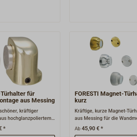
Türhalter für
FORESTI Magnet-Türha
ntage aus Messing
kurz
chöner, kräftiger
Kräftige, kurze Magnet-Türh
 aus hochglanzpoliertem
aus Messing für die Wandm
hromtem Messing.Eine
Der Wandhalter kann von de
€ *
45,90 € *
Ab
e Feder dämpft das
aus in jede Richtung um 10°