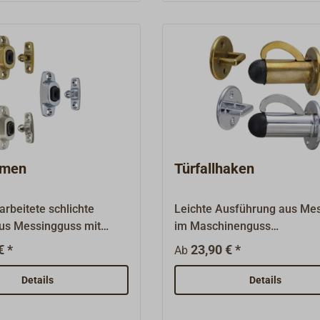
mmen
Türfallhaken
rbeitete schlichte
Leichte Ausführung aus Mes
s Messingguss mit
im Maschinenguss
k.Oberfläche Messing
hergestellt.Oberflächen Me
€ *
23,90 € *
Ab
erchromt oder matt
poliert oder verchromt.Ersat
. Gewicht: 57
Gummipuffer (schwarz) sin
Details
Details
mmis sind lieferbar.
lieferbar.