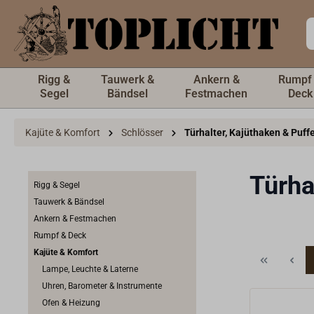
inhalt springen
Rigg &
Tauwerk &
Ankern &
Rumpf
Segel
Bändsel
Festmachen
Deck
Kajüte & Komfort
Schlösser
Türhalter, Kajüthaken & Puff
Türha
Rigg & Segel
Tauwerk & Bändsel
Ankern & Festmachen
Rumpf & Deck
Kajüte & Komfort
Lampe, Leuchte & Laterne
Uhren, Barometer & Instrumente
Ofen & Heizung