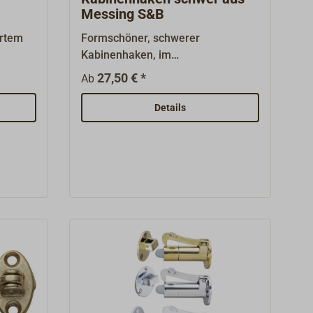
Messing S&B
ertem
Formschöner, schwerer
Kabinenhaken, im
Sandgussverfahren aus Messing
27,50 € *
Ab
hergestellt.Der Türhaken ist
lieferbar mit polierter, verchromter
Details
oder mattverchromter Oberfläche.
Die Gegenplatte wird mitgeliefert.
Eine Zusätzliche Gegenplatte ist
lieferbar.