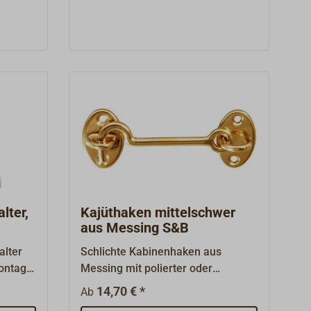
montieren, die Kunststoffgehäuse
sind langlebig, pflegeleicht und
ohne störende Haken oder scharfe
Kanten.
lter,
Kajüthaken mittelschwer
aus Messing S&B
alter
Schlichte Kabinenhaken aus
ontage.
Messing mit polierter oder
r Mitte
verchromter Oberfläche.
14,70 € *
Ab
Mittelschwere Ausführung mit