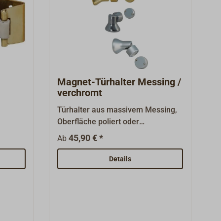
Magnet-Türhalter Messing /
verchromt
Türhalter aus massivem Messing,
Oberfläche poliert oder
verchromt.Der kräftige Magnet ist
45,90 € *
Ab
g.
in ein Messinggehäuse gefasst,
:
welches um 90° schwenkbar ist;
Details
r
daher sowohl für Fußboden- als
auch für Wandmontage
verwendbar. Ovale
Anschraubfläche 34 x 41 mm
(Schraube verdeckt