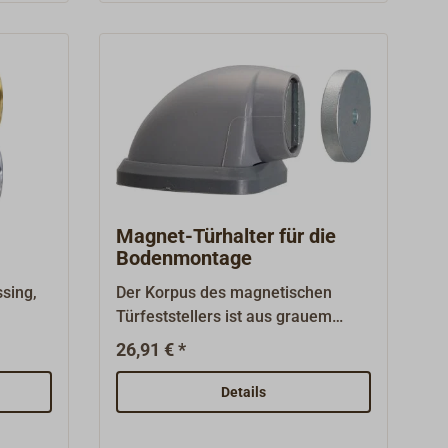
liegend),Türplatte 27 x 36
mm,Wandabstand 65 mm.Gewicht
230 g.
Magnet-Türhalter für die
Bodenmontage
sing,
Der Korpus des magnetischen
Türfeststellers ist aus grauem
ssing
Kunststoff mit verdeckt liegender
26,91 € *
z -
Anschraubplatte, die Polschuhe
d
und Gegenplatte aus Stahl sind
Details
korrosionsgeschützt.Die Türhalter
sind einfach am Boden zu