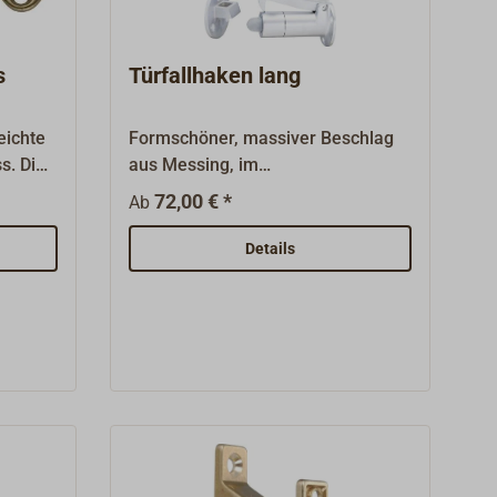
s
Türfallhaken lang
eichte
Formschöner, massiver Beschlag
s. Die
aus Messing, im
mit
Sandgussverfahren
72,00 € *
Ab
hergestellt.Oberflächen Messing
poliert, verchromt oder
Details
mattchrom.Ersatzgummis sind
lieferbar.