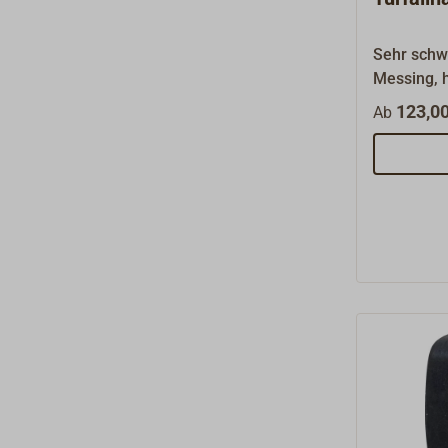
Sehr schw
Messing, h
Sandgussv
123,00
Ab
gerollt.Mi
grauem Gu
komplett m