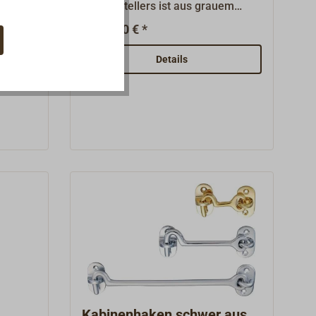
ng
Türfeststellers ist aus grauem
Kunststoff mit verdeckt liegender
20,90 € *
Ab
mit
Anschraubplatte, die Polschuhe
und Gegenplatte aus Stahl sind
Details
platten
korrosionsgeschützt.Die Türhalter
sind einfach an der Wand zu
montieren, die Kunststoffgehäuse
sind langlebig, pflegeleicht und
ohne störende Haken oder scharfe
Kanten.
Kabinenhaken schwer aus