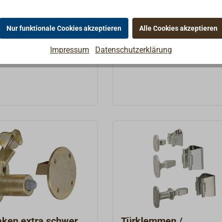
ken aus Messing im
Messing, Oberfläche Messi
Schiffs- und Landgebrauch.
rfahren hergestellt. Die
gerollt oder vernickelt. Die
€ *
7,04 € *
Ab
ind lieferbar mit
Türhaken werden komplett 
Nur funktionale Cookies akzeptieren
Alle Cookies akzeptieren
 verchromter oder
quadratischer Gegenplatte
Details
Details
Impressum
Datenschutzerklärung
romter Oberfläche.
geliefert. Zusätzliche Gegen
komplett mit
sind lieferbar.
e. Zusätzliche
en sind lieferbar.
aken extra schwer
Türklemmen /