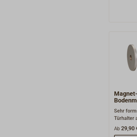
Magnet-
Bodenmo
Sehr forms
Türhalter
oder verc
29,90 
Ab
eingebaut