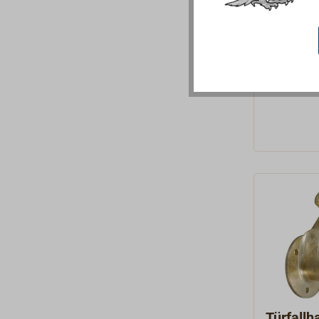
Kabinenha
Sandgussve
33,90 
Ab
Türhaken s
polierter,
mattverch
Lieferung 
Gegenplatt
Gegenplatt
Türfallh