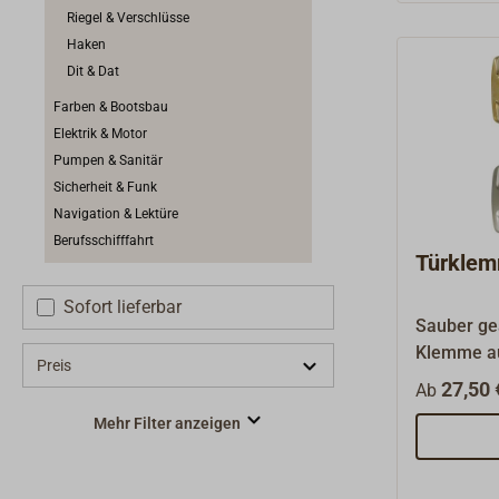
Riegel & Verschlüsse
Haken
Dit & Dat
Farben & Bootsbau
Elektrik & Motor
Pumpen & Sanitär
Sicherheit & Funk
Navigation & Lektüre
Berufsschifffahrt
Türkle
Sofort lieferbar
Sauber gea
Klemme au
Preis
Gummistüc
27,50 
Ab
poliert, v
Mehr Filter anzeigen
verchromt
g.Ersatzgu