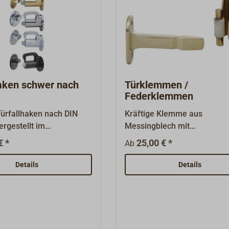
haken schwer nach
Türklemmen /
Federklemmen
ürfallhaken nach DIN
Kräftige Klemme aus
rgestellt im
Messingblech mit
erfahren,
Nylonrollen.Gegendorn aus
€ *
25,00 € *
Ab
rt.Lieferbar mit 60 mm
massivem Sandguss-Messin
m Abstand (A), mit
Grundplatte oval.Oberfläche
Details
Details
mmipuffer. Lieferung
Poliert, blank verchromt ode
it Gegenplatte.
mattchrom.