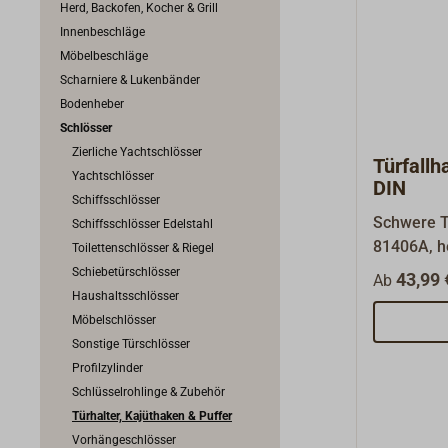
Herd, Backofen, Kocher & Grill
Innenbeschläge
Möbelbeschläge
Scharniere & Lukenbänder
Bodenheber
Schlösser
Zierliche Yachtschlösser
Türfall
Yachtschlösser
DIN
Schiffsschlösser
Schwere T
Schiffsschlösser Edelstahl
81406A, he
Toilettenschlösser & Riegel
Sandgussv
Schiebetürschlösser
43,99 
Ab
handpolie
Haushaltsschlösser
oder 90 m
Möbelschlösser
grauem Gu
Sonstige Türschlösser
komplett m
Profilzylinder
Schlüsselrohlinge & Zubehör
Türhalter, Kajüthaken & Puffer
Vorhängeschlösser