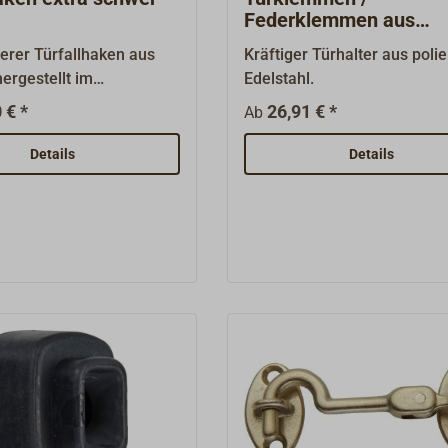
Federklemmen aus
Edelstahl
erer Türfallhaken aus
Kräftiger Türhalter aus poli
ergestellt im
Edelstahl.
erfahren, Oberfläche
 € *
26,91 € *
Ab
t 90 mm Abstand (A), mit
mmipuffer.Lieferung
Details
Details
it Gegenplatte.