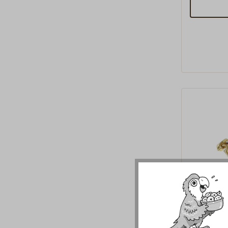
Anschlage
Befestigun
eine Grund
eingelasse
Gelenkh
Messin
Formschön