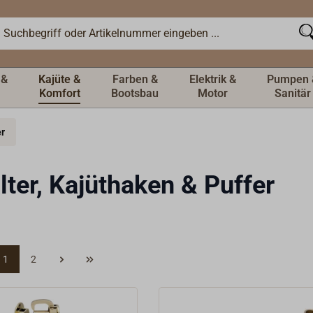
 &
Kajüte &
Farben &
Elektrik &
Pumpen 
Komfort
Bootsbau
Motor
Sanitär
er
lter, Kajüthaken & Puffer
1
2