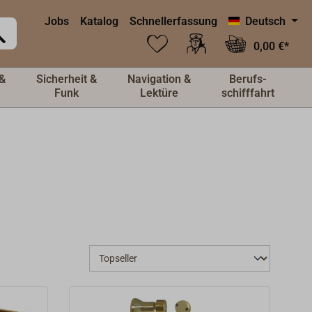
Jobs
Katalog
Schnellerfassung
Deutsch
0,00 €*
&
Sicherheit &
Navigation &
Berufs-
Funk
Lektüre
schifffahrt