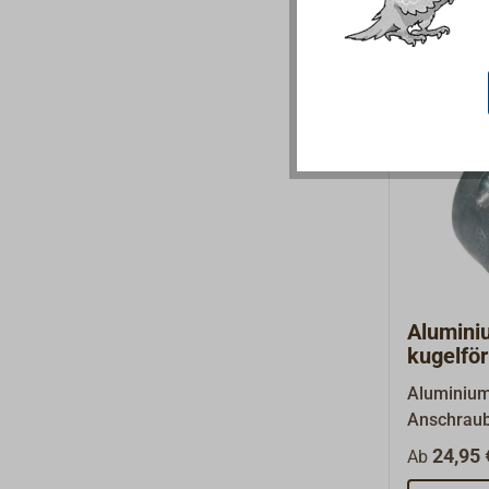
Alumini
kugelfö
Aluminiu
Anschraub
Verwendung
24,95 
Ab
Süßwasser