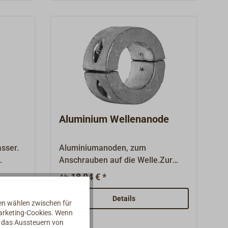
Aluminium Wellenanode
asser.
Aluminiumanoden, zum
Anschrauben auf die Welle.Zur
ben.
Verwendung in Salz-, Brack- oder
18,94 € *
Ab
Süßwasser.Kurze Form, 2-teilig
berbolzt mit mit
Details
nen wählen zwischen für
Edelstahlschrauben.
Marketing-Cookies. Wenn
d das Aussteuern von