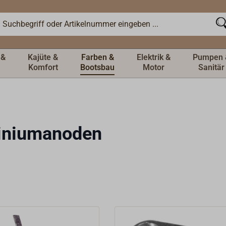
 &
Kajüte &
Farben &
Elektrik &
Pumpen 
Komfort
Bootsbau
Motor
Sanitär
iniumanoden