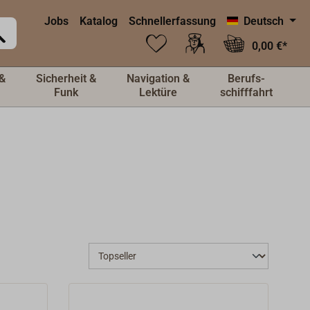
Jobs
Katalog
Schnellerfassung
Deutsch
0,00 €*
&
Sicherheit &
Navigation &
Berufs-
Funk
Lektüre
schifffahrt