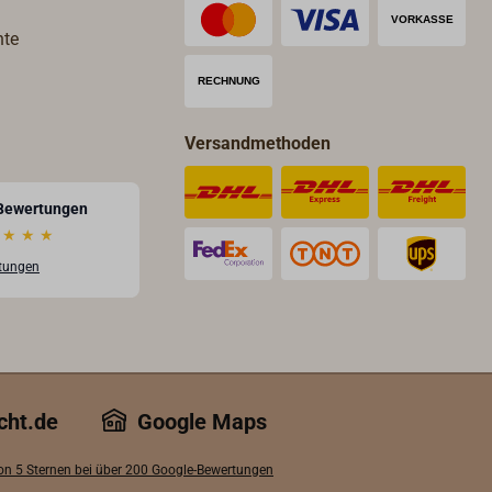
hte
Versandmethoden
Bewertungen
★
★
★
rtungen
cht.de
Google Maps
von 5 Sternen bei über 200 Google-Bewertungen