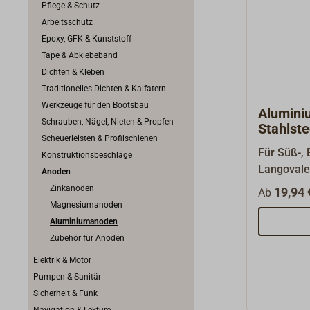
Pflege & Schutz
Arbeitsschutz
Epoxy, GFK & Kunststoff
Tape & Abklebeband
Dichten & Kleben
Traditionelles Dichten & Kalfatern
Werkzeuge für den Bootsbau
Alumini
Schrauben, Nägel, Nieten & Propfen
Stahlst
Scheuerleisten & Profilschienen
Für Süß-, 
Konstruktionsbeschläge
Langovale
Anoden
ungebohrt
Zinkanoden
19,94 
Ab
zum Ansch
Magnesiumanoden
Aluminiumanoden
Zubehör für Anoden
Elektrik & Motor
Pumpen & Sanitär
Sicherheit & Funk