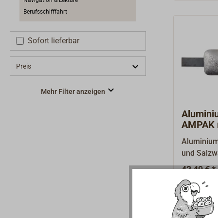
Navigation & Lektüre
Berufsschifffahrt
Sofort lieferbar
Preis
Mehr Filter anzeigen
Alumini
AMPAK m
Aluminium
und Salzw
aus Stahl
42,49 € *
Verschwei