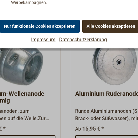
Werbekampagnen.
Nur funktionale Cookies akzeptieren
Alle Cookies akzeptieren
Impressum
Datenschutzerklärung
um-Wellenanode
Aluminium Ruderanod
rmig
manoden, zum
Runde Aluminiumanoden (Sa
en auf die Welle.Zur
Brack- oder Süßwasser), mi
 in Salz-, Brack- oder
Stahlbozen zum Festschra
€ *
15,95 € *
Ab
.Runde Form, 2-teilig
Ruder.Lieferung paarweise.