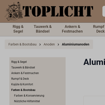
inhalt springen
Rigg &
Tauwerk &
Ankern &
Rumpf
Segel
Bändsel
Festmachen
Deck
Farben & Bootsbau
Anoden
Aluminiumanoden
Alum
Rigg & Segel
Tauwerk & Bändsel
Ankern & Festmachen
Rumpf & Deck
Kajüte & Komfort
Farben & Bootsbau
Farben & Konservierung
Nützliche Hilfsmittel