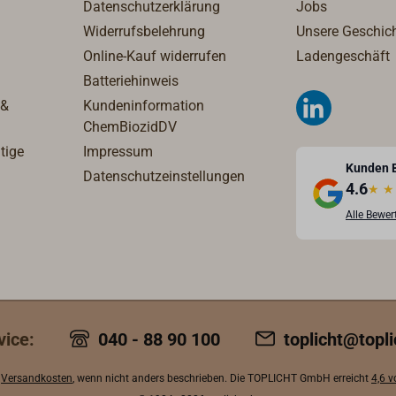
Datenschutzerklärung
Jobs
Widerrufsbelehrung
Unsere Geschic
Online-Kauf widerrufen
Ladengeschäft
Batteriehinweis
 &
Kundeninformation
ChemBiozidDV
tige
Impressum
Kunden 
Datenschutzeinstellungen
4.6
★
★
Alle Bewe
vice:
040 - 88 90 100
toplicht@topli
.
Versandkosten
, wenn nicht anders beschrieben. Die TOPLICHT GmbH erreicht
4,6 