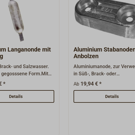
um Langanonde mit
Aluminium Stabanode
eg
Anbolzen
Brack- und Salzwasser.
Aluminiumanode, zur Verw
 gegosssene Form.Mit
in Süß-, Brack- oder
en Stegen aus Stahl,
Salzwasser.Runde oder lan
€ *
19,94 € *
Ab
weißen am Stahlrumpf.
Form. Mit eingegossenem
verzinkten Stahlkern, zum
Details
Details
Anschrauben.