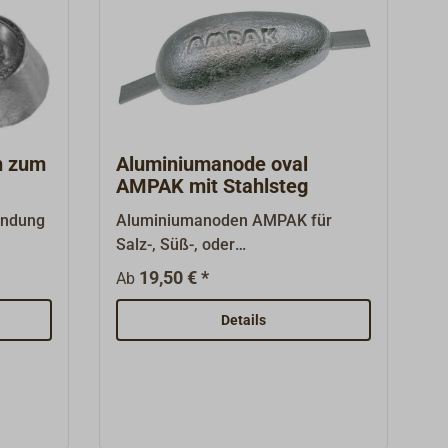
n zum
Aluminiumanode oval
AMPAK mit Stahlsteg
endung
Aluminiumanoden AMPAK für
Salz-, Süß-, oder
govale
Brackwasser.Befestigungsstege
19,50 € *
Ab
aus Stahl, ungebohrt, zum
Verschweißen am Stahlrumpf.
Details