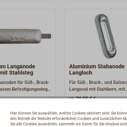
um Langanode
Aluminium Stabanode
it Stahlsteg
Langloch
anoden für Süß-, Brack-
Für Süß-, Brack-, und Salzw
asser.Befestigungsstege
Langoval mit Stahlkern, mit
, ungebohrt, zum
Langlöchern zum Anschrau
29,95 € *
Ab
ßen am Stahlrumpf.
Details
Details
Hier können Sie auswählen, welche Cookies aktiviert sind. Sie kön
den Betrieb der Website erforderlichen Cookies und zusätzlichen 
Sie alle Cookies auswählen, sammeln wir Daten für die Analyse un