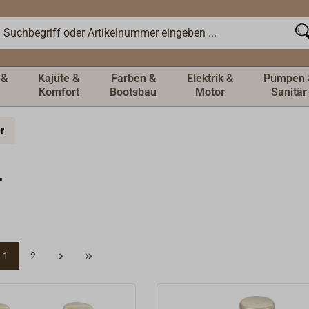
 &
Kajüte &
Farben &
Elektrik &
Pumpen 
Komfort
Bootsbau
Motor
Sanitär
r
r
1
2