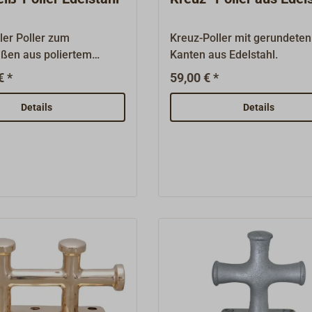
ler Poller zum
Kreuz-Poller mit gerundeten
ßen aus poliertem
Kanten aus Edelstahl.
Mit sauber
€ *
59,00 € *
ißtem durchgehenden
chweißpoller ohne
Details
Details
e.