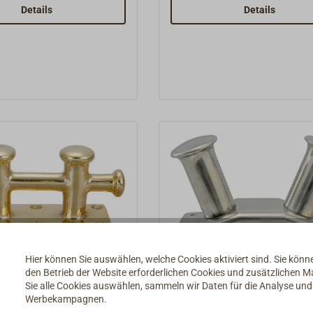
Senkungen zum Verschraub
Details
Details
Hier können Sie auswählen, welche Cookies aktiviert sind. Sie kön
reuzpoller
Poller Edelstahl
den Betrieb der Website erforderlichen Cookies und zusätzlichen 
guß WILMEX
Sie alle Cookies auswählen, sammeln wir Daten für die Analyse un
Werbekampagnen.
massiver Poller mit
Poller aus poliertem Edelsta