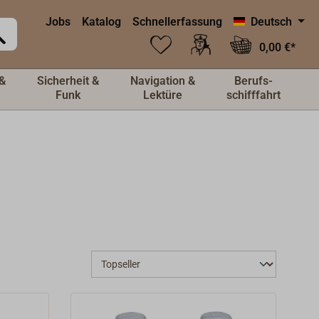
Jobs
Katalog
Schnellerfassung
Deutsch
0,00 €*
&
Sicherheit &
Navigation &
Berufs-
Funk
Lektüre
schifffahrt