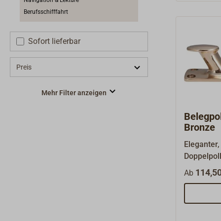
Navigation & Lektüre
Berufsschifffahrt
Sofort lieferbar
Preis
Mehr Filter anzeigen
Belegpol
Bronze
Eleganter,
Doppelpol
aus handp
114,50
Ab
hergestell
Bohrungen 
Ideal für 