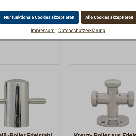
 Holmen und schönen
(AISI 304) mit gebohrter
aus handpolierter
Grundplatte.
 € *
149,00 € *
.Die Grundplatte ist
Nur funktionale Cookies akzeptieren
Alle Cookies akzeptieren
Details
Details
Impressum
Datenschutzerklärung
Anschweiß-Poller Edelstahl
Kreuz- Poller aus Edel