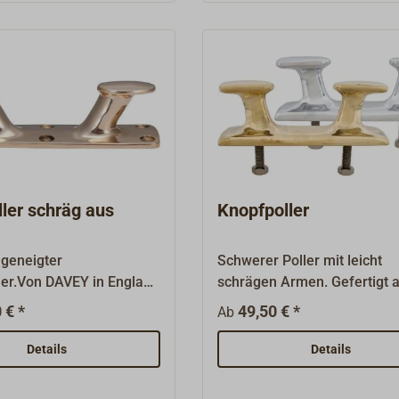
ler schräg aus
Knopfpoller
 geneigter
Schwerer Poller mit leicht
ler.Von DAVEY in England
schrägen Armen. Gefertigt 
olierter Gussbronze
Messingguss, Oberfläche pol
 € *
49,50 € *
Ab
t.Mit schrägen Armen.
oder verchromt. Der Poller 
in der Grundplatte.
unten unsichtbar verschraub
Details
Details
moderne Klassiker.
Lieferung komplett mit zwei
Edelstahl-Stehbolzen und Mu