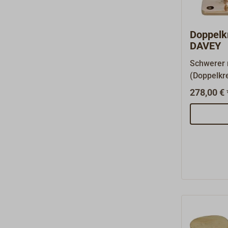
Doppelk
DAVEY
Schwerer 
(Doppelkre
Traditions
278,00 € 
London. He
seewasser
Gussbronz
handpolier
mit Senku
Senkkopfs
mm (passt