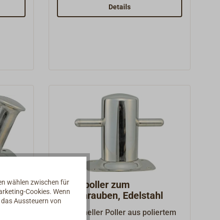
en.
handpoliert.Massiver Korpus mit
Details
kräftigem Steg.Ein funktionales
Schmuckstück auf jedem Vorschiff.
nen wählen zwischen für
Deckspoller zum
Marketing-Cookies. Wenn
Aufschrauben, Edelstahl
d das Aussteuern von
hl
Funktioneller Poller aus poliertem