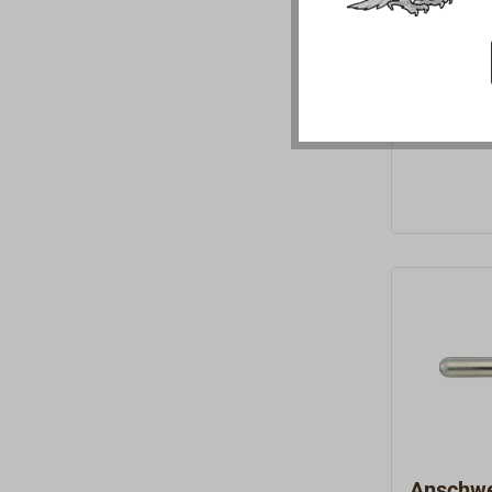
kräftigen
Knöpfen, 
519,99
Ab
Gussbronze
gebohrt.