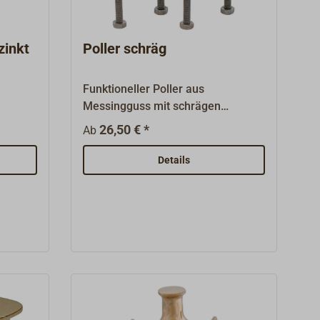
zinkt
Poller schräg
Funktioneller Poller aus
Messingguss mit schrägen
s,
Armen.Oberfläche poliert oder
26,50 € *
Ab
verchromt. Gewindebohrungen in
der Grundplatte.Lieferung mit
Details
Edelstahl-Bolzen, Länge 80 mm.