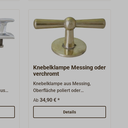
Knebelklampe Messing oder
verchromt
Knebelklampe aus Messing,
aus
Oberfläche poliert oder
iert
verchromt.Mit glatter runder
34,90 € *
Ab
wird von
Grundplatte.Zur Befestigung hat
t.
die Klampe eine zentrale M12-
Details
Sackbohrung.Grundplatte
ttern,
Durchmesser 65 mm, Gewicht 360