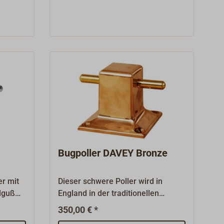
n
g.
Bugpoller DAVEY Bronze
er mit
Dieser schwere Poller wird in
hlguß
England in der traditionellen
hat
Gussform aus hochfester Bronze
350,00 € *
gegossen und