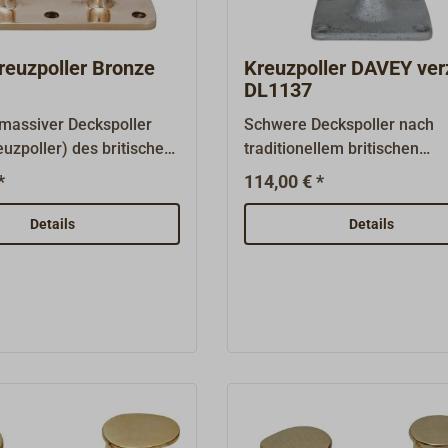
reuzpoller Bronze
Kreuzpoller DAVEY ver
DL1137
massiver Deckspoller
Schwere Deckspoller nach
uzpoller) des britischen
traditionellem britischen
herstellers DAVEY
Gussmodell.Aus Tempergus
*
114,00 € *
rgestellt aus
feuerverzinkt.
beständiger
Details
Details
e. Sauber
t.Grundplatte gebohrt
ngen für
chrauben 1/4" bzw. 6
 beides).