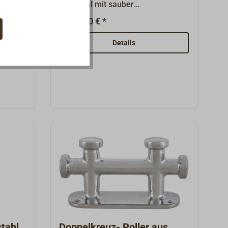
Edelstahl mit sauber
verschweißtem durchgehenden
47,50 € *
Ab
Steg.Mit fertig gebohrter
Grundplatte zum Aufschrauben.
Details
stahl
Doppelkreuz- Poller aus