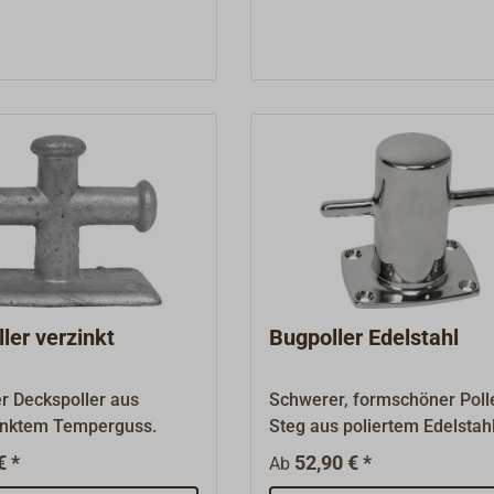
die sicher in Sackbohrunge
verschraubt sind.
ler verzinkt
Bugpoller Edelstahl
r Deckspoller aus
Schwerer, formschöner Poll
inktem Temperguss.
Steg aus poliertem Edelsta
(AISI 316). Die Grundplatte 
€ *
52,90 € *
Ab
Bohrungen mit sauberen