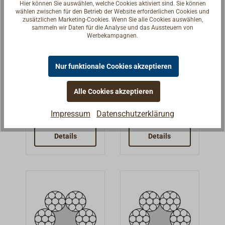
Lager. Lieferung
geeignet.Festigk
Hier können Sie auswählen, welche Cookies aktiviert sind. Sie können
lieferbar in 125
wählen zwischen für den Betrieb der Website erforderlichen Cookies und
als 125 m-Spule,
eit 1960 N/qmm.
m-Spulen.
zusätzlichen Marketing-Cookies. Wenn Sie alle Cookies auswählen,
auch lose
sammeln wir Daten für die Analyse und das Aussteuern von
Werbekampagnen.
lieferbar.
Edelstahl-
Relingsdraht
Nur funktionale Cookies akzeptieren
Drahtseil 7x7,
ummantelt
125m-Spule
als 125 m
Rostfreier Draht,
Mit weißem PVC
Spule
Alle Cookies akzeptieren
aus Edelstahl
ummantelter
1.4401
Edelstahldraht
Impressum
Datenschutzerklärung
29,00 € *
193,76 € *
Ab
Ab
(AISI316).Dehnu
(Konstruktion
ngsarmer
7x7) für
Details
Details
Wantendraht mit
Relingsdurchzüg
einer etwas
e,
lehnigeren
Abspannungen,
Seilkonstruktion
Lieken und
7x7.Diese
sonstige
Konstruktion hat
Anwendungen
dieselbe
wo es auf einen