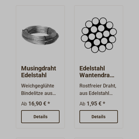
Musingdraht
Edelstahl
Edelstahl
Wantendraht
1x19
Weichgeglühte
Rostfreier Draht,
Bindelitze aus
aus Edelstahl
rostfreiem Stahl
1.4401
16,90 € *
1,95 € *
Ab
Ab
(1.4401/AISI316
(AISI316).Sehr
) zum Sichern
steifer und
Details
Details
von Schäkeln
dehnungsarmer
und Herstellen
Draht für Wanten
von
und Stagen.