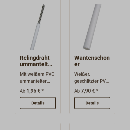
Kneifbändseln
Nicht
u.v.m.
spleißbar.Nicht
ständig am
Lager. Lieferung
lose (im
Abschnitt), auch
lieferbar in 125
m-Spulen.
Relingdraht
Wantenschon
ummantelt
er
lose
Mit weißem PVC
Weißer,
ummantelter
geschlitzter PVC-
Edelstahldraht
Schlauch, Länge
1,95 € *
7,90 € *
Ab
Ab
(Konstruktion
1,80 m. Der
7x7) für
Wantenschoner
Details
Details
Relingsdurchzüg
ist leicht zu
e,
montieren,
Abspannungen,
einfach über den
Lieken und
Draht drücken,