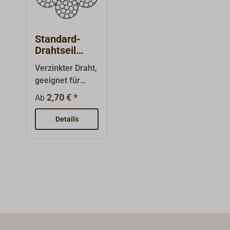
Biegeradius
sollte möglichst
groß sein! Dieser
Standard-
Draht sollte nur
Drahtseil
über
6x19
Verzinkter Draht,
Seilscheiben
geeignet für
laufen, deren
stehendes oder
Durchmesser in
2,70 € *
Ab
laufendes
der Keep nicht
Gut.Mäßig
Details
kleiner ist als der
lehnige
14- bis 15-fache
Seilkonstruktion
Drahtseildurchm
6x19 FE nach
esser.Lieferung
DIN
als 125 m Spule,
3060.Einzeldraht
auch lose (im
-Festigkeit
Abschnitt)
1770N/mm².
lieferbar.