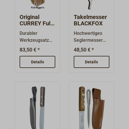
Original
Takelmesser
CURREY Full
BLACKFOX
Rigger's Kit
Durabler
Hochwertiges
Werkzeugsatz
Seglermesser
für den
aus der FOX
83,50 € *
48,50 € *
Bordeinsatz:
CUTLERY
Englisches
Manufaktur.
Details
Details
Qualitäts-
Komplett aus
Taklermesser
Edelstahl mit
mit
gebürsteten
spezialgehärtete
Griffschalen und
r, rostfreier
aufgenietetem
Klinge und
Schäkelöffner.
einem Griff aus
Der Marlspieker
Rosenholz.
ist feststellbar.
Komplett in einer
Die Klinge hat