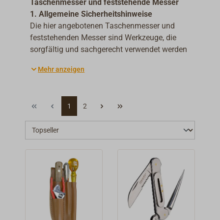
Taschenmesser und feststehende Messer
1. Allgemeine Sicherheitshinweise
Die hier angebotenen Taschenmesser und
feststehenden Messer sind Werkzeuge, die
sorgfältig und sachgerecht verwendet werden
müssen. Beachten Sie die nachfolgenden
Mehr anzeigen
Sicherheitshinweise, um Risiken zu
minimieren und eine sichere Nutzung zu
gewährleisten.
1
2