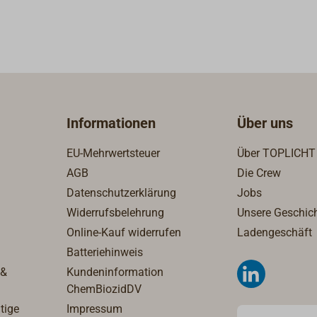
Blinklicht (85 Std.)225°
(24 Std.)135° Hecklicht
360° gedimmtes
ht (72 Std.)Navilight 360°
0° Dreifarbenlicht
weiß) 225° Doppel-
t (grün/rot)112,5°
Informationen
Über uns
t (grün oder rot)135°
(weiß)
EU-Mehrwertsteuer
Über TOPLICHT
AGB
Die Crew
Datenschutzerklärung
Jobs
Widerrufsbelehrung
Unsere Geschic
Online-Kauf widerrufen
Ladengeschäft
Batteriehinweis
 &
Kundeninformation
ChemBiozidDV
tige
Impressum