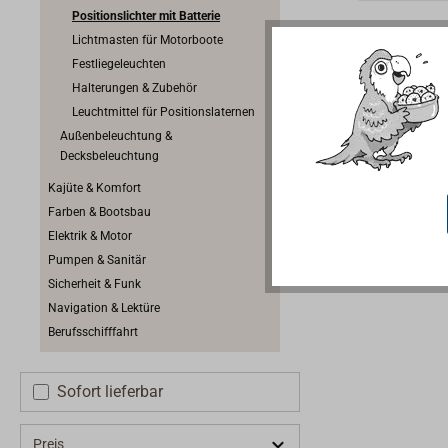
aus robust
Positionslichter mit Batterie
schwimmfä
Lichtmasten für Motorboote
20 m Tief
Festliegeleuchten
Unterseit
Halterungen & Zubehör
Magnetplat
Leuchtmittel für Positionslaternen
Leuchte e
Außenbeleuchtung &
oder zwis
Decksbeleuchtung
Material w
Kajüte & Komfort
klemmen. 
Farben & Bootsbau
Halterunge
Elektrik & Motor
unten unte
Pumpen & Sanitär
Positionsl
Sicherheit & Funk
Batterien 
Navigation & Lektüre
sind im Li
Berufsschifffahrt
enthalten.
mehrere, e
Sofort lieferbar
mit entsp
Brenndaue
(weiß):36
Preis