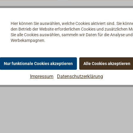
em Kunststoff, ist
AAA-Batterien (MICRON - ni
hig und wasserdicht bis
Lieferumfang).Stromaufnah
e.Mit der magnetischen
0,9 W, Leuchtdauer ca. 30 S
Hier können Sie auswählen, welche Cookies aktiviert sind. Sie kön
e und der zugehörigen
den Betrieb der Website erforderlichen Cookies und zusätzlichen 
te lässt sich die LED-
Sie alle Cookies auswählen, sammeln wir Daten für die Analyse un
ntweder fest montieren
Werbekampagnen.
chen einem dünnen
ie Folie oder Stoff
Passende Navilight-
Nur funktionale Cookies akzeptieren
Alle Cookies akzeptieren
n finden Sie weiter
r "Zubehör". Die
Impressum
Datenschutzerklärung
euchte wird mit 3 Micro-
betrieben (AAA), diese
eferumfang nicht
Die Navilights haben
instellbare Lichtmodi
rechender
r:Navilight 360°
0° Rundumlicht (15