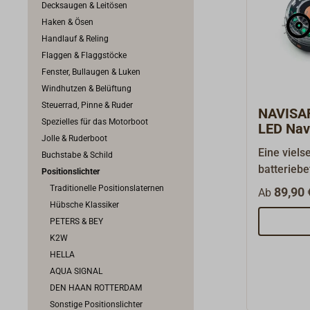
Decksaugen & Leitösen
Haken & Ösen
Handlauf & Reling
Flaggen & Flaggstöcke
Fenster, Bullaugen & Luken
Windhutzen & Belüftung
Steuerrad, Pinne & Ruder
NAVISAF
Spezielles für das Motorboot
LED Navi
Jolle & Ruderboot
Eine viels
Buchstabe & Schild
batteriebe
Positionslichter
Positionsl
Traditionelle Positionslaternen
89,90 
Ab
kompakte
Hübsche Klassiker
Gesamtgew
PETERS & BEY
besonders 
K2W
Schlauchb
HELLA
beliebt is
AQUA SIGNAL
verfügen 
DEN HAAN ROTTERDAM
Zulassung
Sonstige Positionslichter