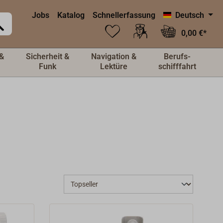
Jobs
Katalog
Schnellerfassung
Deutsch
0,00 €*
&
Sicherheit &
Navigation &
Berufs-
Funk
Lektüre
schifffahrt