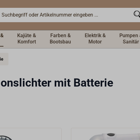
 &
Kajüte &
Farben &
Elektrik &
Pumpen 
Komfort
Bootsbau
Motor
Sanitär
ie
ionslichter mit Batterie