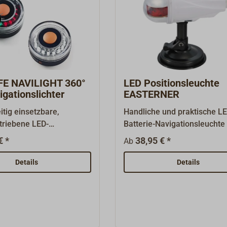
E NAVILIGHT 360°
LED Positionsleuchte
gationslichter
EASTERNER
eitig einsetzbare,
Handliche und praktische L
triebene LED-
Batterie-Navigationsleuchte 
euchte, die mit ihrer
Boote unter 7,00m Länge un
€ *
38,95 € *
Ab
n Form und geringem
7 kn Geschwindigkeit (Eine 
icht von 155g
Zulassung liegt nicht vor). 
Details
Details
bei kleinen Dinghys,
Gehäuse und Linse aus Kuns
ooten, Kayaks und SUPs
mit Ein-/Ausschalter. Befest
t. Die Navigationsleuchten
mit Saugfuß oder Rohr mit
über eine MED-
Klemmwinkel aus
.Das Gehäuse besteht
Kunststoff.Betrieb mit 3 Stü