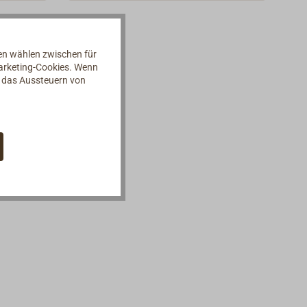
cht im
Brenndauer beträgt 60-80
me ca.
Std.Gewicht der einzelnen Laterne:
tunden.
50g. Abmessungen ∅ x L: 53 x 140
nen wählen zwischen für
mm.
Marketing-Cookies. Wenn
d das Aussteuern von