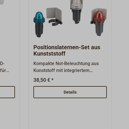
Positionslaternen-Set aus
Kunstststoff
ED-
Kompakte Not-Beleuchtung aus
für
Kunststoff mit integriertem
d unter
Reflektor, ohne Zulassung. Das Set
38,50 € *
BSH-
umfasst ein Hecklicht, sowie eine
Weißes
Backbord- und Steuerbordlaterne,
Details
tstoff
mit Halterung und
igung
Sektorenbegrenzung. Durch
Drehen der Überwurfmutter wird
der Kontakt mit der Monozelle
ck
LR20 1,5V geschlossen, die