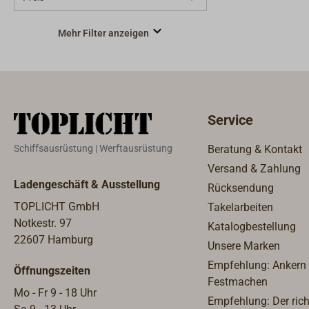
Std.)360° 
Topplicht 
Mehr Filter anzeigen
(32 Std.)
Kabinenlic
TriColor36
(grün/rot/
Seitenlich
Service
Seitenlich
Hecklicht 
Schiffsausrüstung | Werftausrüstung
Beratung & Kontakt
Versand & Zahlung
Ladengeschäft & Ausstellung
Rücksendung
TOPLICHT GmbH
Takelarbeiten
Notkestr. 97
Katalogbestellung
22607 Hamburg
Unsere Marken
Empfehlung: Ankern
Öffnungszeiten
Festmachen
Mo - Fr 9 - 18 Uhr
Empfehlung: Der rich