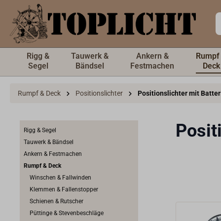
inhalt springen
Rigg &
Tauwerk &
Ankern &
Rumpf
Segel
Bändsel
Festmachen
Deck
Rumpf & Deck
Positionslichter
Positionslichter mit Batter
Posit
Rigg & Segel
Tauwerk & Bändsel
Ankern & Festmachen
Rumpf & Deck
Winschen & Fallwinden
Klemmen & Fallenstopper
Schienen & Rutscher
Püttinge & Stevenbeschläge