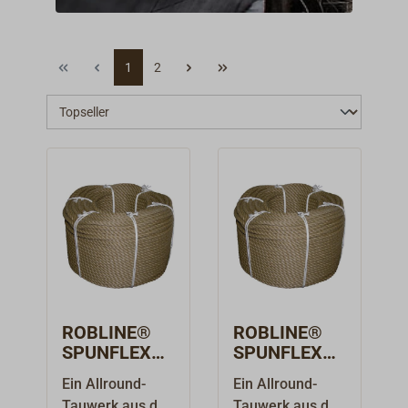
besonders hohen Lastspitzen ausgesetzt.
Neben einer entsprechenden Längengabe ist
hier die Auswahl des entsprechenden
Materials und des richtigen
1
2
Leinendurchmessers beachtenswert. Das
Überdimensionieren von Tauwerk ist in
diesem Fall nicht von Vorteil, da der Gewinn
an Bruchlast durch verloren gegangene
Elastizität getrübt wird.
ROBLINE®
ROBLINE®
SPUNFLEX
SPUNFLEX
Tauwerk 110
Tauwerk 220
Ein Allround-
Ein Allround-
m-
m-
Tauwerk aus der
Tauwerk aus der