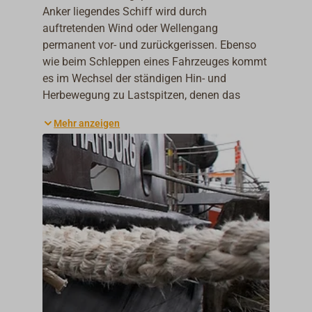
Anker liegendes Schiff wird durch
auftretenden Wind oder Wellengang
permanent vor- und zurückgerissen. Ebenso
wie beim Schleppen eines Fahrzeuges kommt
es im Wechsel der ständigen Hin- und
Herbewegung zu Lastspitzen, denen das
verwendete Tauwerk auch unter extremen
Mehr anzeigen
Bedingungen standhalten muss. Leinen mit
entsprechendem Dehnverhalten können die
auftretenden Lasten gut aufnehmen und die
Spitzen abdämpfen. Dies schützt zum einen
vor dem Brechen der Leinen und zum anderen
verringert es die Gefahr, dass Decksbeschläge
wie Klampen, Poller und Klüsen stark
beansprucht oder sogar aus ihren
Verschraubungen herausgerissen werden.
Ankerleine und Schleppleine sind durch
Schwojen und Ausscheren des Bootes