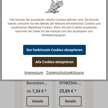
Anteil im
cht aus
k im Clas
PURE DYNEEMA
Kern hat
hochwertige
Look, da
dieses
n
100% au
ausgesproc
Kammgarne
recycelt
Hier können Sie auswählen, welche Cookies aktiviert sind. Sie können
hen lehnige
n. Mit dem
PET-
wählen zwischen für den Betrieb der Website erforderlichen Cookies und
zusätzlichen Marketing-Cookies. Wenn Sie alle Cookies auswählen,
und
Aussehen
Kunststof
sammeln wir Daten für die Analyse und das Aussteuern von
geschmeidig
und der
Flaschen
Werbekampagnen.
e Tauwerk
Griffigkeit
hergestel
Bruchlasten,
von
wird.GR
Nur funktionale Cookies akzeptieren
die einer
Naturfaserta
LINE ist 
reinen
uwerk,
abrieb- 
Alle Cookies akzeptieren
Hochfeste
PU-
Polyester-
jedoch
winsche
s Marine-
Tauwerki
Leine
leistungssta
te, sehr
Impressum
Datenschutzerklärung
DYNEEMA
mprägnier
entsprechen
rk wie
langlebi
In vielen
Reines
-Tauwerk
ung grau
und weist
moderne
und
Bereichen
DYNEEMA-
dabei eine
Yachtschote
dehnung
werden
Tauwerk wie
1,34 € *
25,89 € *
Ab
sehr viel
n.LIROS
me
Drahtseile
z. B. unser
geringere
CLASSIC hat
Allround
heute schon
Marine-
Details
Details
Dehnung
eine gute
Leine au
durch
DYNEEMA