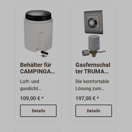
Behälter für
Gasfernschal
CAMPINGAZ
ter TRUMA
Flasche mit
GSE
Luft- und
Die komfortable
Schraubdeck
gasdicht
Lösung zum
el
verschließbarer
sicheren
109,00 € *
197,00 € *
Kunststoffbehält
Abschalten der
er mit großem
Gasanlage:Bequ
Details
Details
Schraubdeckel
em und sicher
zur sicheren
kann per
Lagerung von
Knopfdruck vom