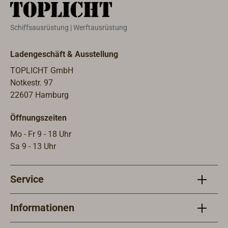
Korrosionsschut
z, DIN-DVGW
Schiffsausrüstung | Werftausrüstung
geprüft, mit
Frostschutz bis
Ladengeschäft & Ausstellung
-15° C.
TOPLICHT GmbH
Notkestr. 97
22607 Hamburg
Öffnungszeiten
Mo - Fr 9 - 18 Uhr
Sa 9 - 13 Uhr
Service
Informationen