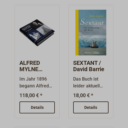
ALFRED
SEXTANT /
MYLNE
David Barrie
YACHTDESIG
Im Jahr 1896
Das Buch ist
NER / David
begann Alfred
leider aktuell
Gray & Neil
Mylne, ein
nicht mehr in
Lyndon
118,00 € *
18,00 € *
visionärer und
Deutsch
ehrgeiziger 24-
lieferbar.David
Details
Details
Jähriger, eine
Barrie (Jahrgang
bahnbrechende
1953) ist
Reise, indem er
Schmetterlingsf