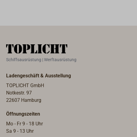
Anschrauben an
Nr. 1401- bis
einer Speiche
1406-.
am
Steuerrad.Für
Speichendurchm
esser max. 14
mm. Grifflänge
110 mm,
Schiffsausrüstung | Werftausrüstung
Grundplatte D =
45 mm.
Ladengeschäft & Ausstellung
TOPLICHT GmbH
Notkestr. 97
22607 Hamburg
Öffnungszeiten
Mo - Fr 9 - 18 Uhr
Sa 9 - 13 Uhr