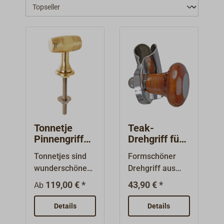
Tonnetje
Teak-
Pinnengriff
Drehgriff für
Messing
Ringmontage
Tonnetjes sind
Formschöner
am Steuerrad
wunderschöne
Drehgriff aus
Pinnengriffe, wie
lackiertem Teak
119,00 € *
43,90 € *
Ab
sie auf den
mit einer
holländischen
Schmuckkappe
Details
Details
Plattbodenschiff
aus