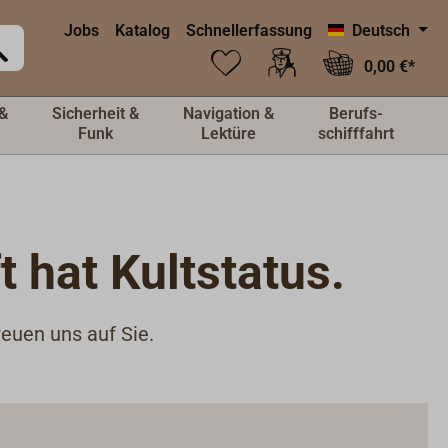
Jobs
Katalog
Schnellerfassung
Deutsch
0,00 €*
&
Sicherheit &
Navigation &
Berufs-
Funk
Lektüre
schifffahrt
 hat Kultstatus.
reuen uns auf Sie.