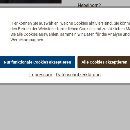
Nebelhorn?
Genießen Sie den unvergl
Hier können Sie auswählen, welche Cookies aktiviert sind. Sie kön
einem guten Schiffsausrü
den Betrieb der Website erforderlichen Cookies und zusätzlichen 
Sie alle Cookies auswählen, sammeln wir Daten für die Analyse un
Hinter unserem großen La
Werbekampagnen.
Mitarbeiterinnen für Sie be
Viel vor aber kein passe
Nur funktionale Cookies akzeptieren
Alle Cookies akzeptieren
Wir verleihen unser E-La
Einkäufe. Einfach vorher 
Impressum
Datenschutzerklärung