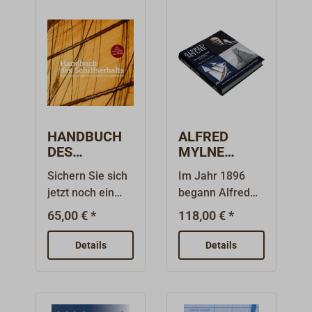
HANDBUCH
ALFRED
DES
MYLNE
SCHIFFSERH
YACHTDESIG
Sichern Sie sich
Im Jahr 1896
ALTS / M.
NER / David
jetzt noch ein
begann Alfred
Marquardt,
Gray & Neil
Exemplar der
Mylne, ein
H.
Lyndon
65,00 € *
118,00 € *
nahezu
visionärer und
Neumeister
ausverkauften
ehrgeiziger 24-
Details
Details
Erstauflage. Es
Jähriger, eine
ist noch unklar,
bahnbrechende
ob und wenn,
Reise, indem er
wann eine
im Herzen von