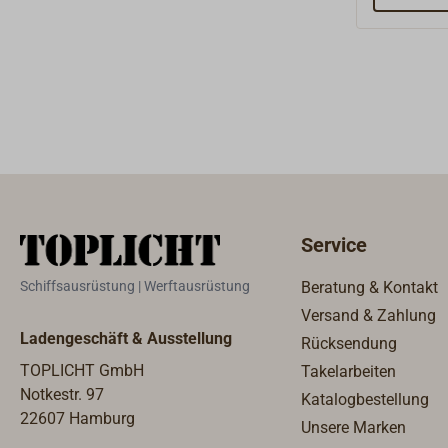
Schmutz- 
Pumpe ist 
aus ölfest
Achse aus 
Keramikdi
praktische
kompakte 
universell 
3,00 m tr
ist ausges
Service
Trockenlau
Minuten u
Schiffsausrüstung | Werftausrüstung
Beratung & Kontakt
bis Korng
Versand & Zahlung
wegpumpen
Ladengeschäft & Ausstellung
Rücksendung
Wechselst
TOPLICHT GmbH
Takelarbeiten
mit Schutz
Notkestr. 97
1400rpm.A
Katalogbestellung
22607 Hamburg
Innengew
Unsere Marken