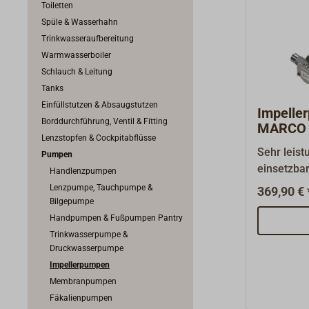
Toiletten
Spüle & Wasserhahn
Trinkwasseraufbereitung
Warmwasserboiler
Schlauch & Leitung
Tanks
Einfüllstutzen & Absaugstutzen
Impelle
Borddurchführung, Ventil & Fitting
MARCO 
Lenzstopfen & Cockpitabflüsse
Sehr leist
Pumpen
einsetzba
Handlenzpumpen
und Seewa
Lenzpumpe, Tauchpumpe &
369,90 € 
Verunrein
Bilgepumpe
widerstan
Handpumpen & Fußpumpen Pantry
Impeller, 
Trinkwasserpumpe &
Druckwasserpumpe
Gehäuse i
Impellerpumpen
Messing, d
Membranpumpen
AISI 316L.
Fäkalienpumpen
Hz.Stomau