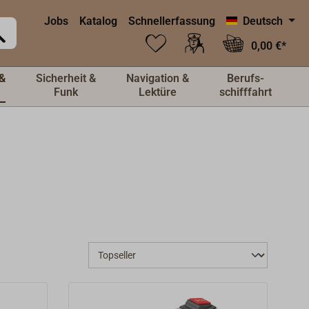
Jobs
Katalog
Schnellerfassung
Deutsch
0,00 €*
&
Sicherheit &
Navigation &
Berufs-
Funk
Lektüre
schifffahrt