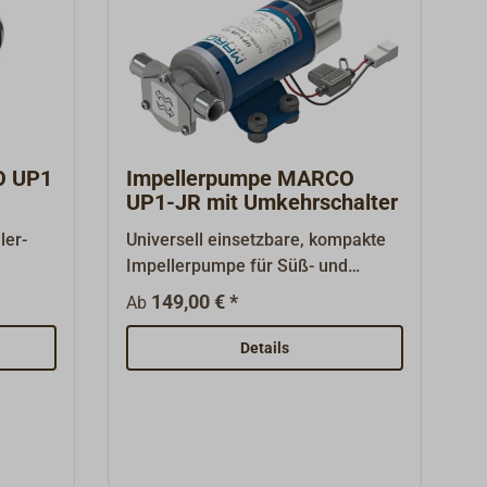
O UP1
Impellerpumpe MARCO
UP1-JR mit Umkehrschalter
ler-
Universell einsetzbare, kompakte
Impellerpumpe für Süß- und
Seewasser, ausgestattet mit
149,00 € *
Ab
en
integriertem wasserdichten
eal für
Schalter, der eine Umkehr der
Details
er-
Förderrichtung erlaubt. Schaltbar
er ist
sind drei Positionen
Die
(Vorwärts/Aus/Rückwärts).
Dadurch ist Förderpumpe ideal
zum Umpumpen von Wasser- oder