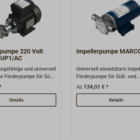
rpumpe 220 Volt
Impellerpumpe MARC
UP1/AC
ungsfähige und universell
Universell einsetzbare Impel
re Förderpumpe für Süß-
Förderpumpe für Süß- und
sser (auch mit kleinen
Seewasser mit
*
134,01 € *
Ab
igungen), mit
widerstandsfähigem, ölfest
dsfähigem Nitrilgummi-
Impeller aus Nitrilgummi. Id
Details
Details
selbstansaugend. Das
die Kielraum- und Grauwass
st aus vernickeltem
Entleerung. Der Pumpenkörp
ie Achse aus Edelstahl
aus vernickeltem Messing. 
 Spannung: 230 V - 50
Pumpe ist trocken
fnahme: 3,3
selbstansaugend bis 1,5 m