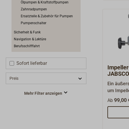
Ölpumpen & Kraftstoffpumpen
A.Sicheru
Zahnradpumpen
bis 1,5 m 
Ersatzteile & Zubehör für Pumpen
l/min.Druc
Pumpenschalter
bar.Anschl
Innengewi
Sicherheit & Funk
Anschluss
Navigation & Lektüre
Schlauch/
Berufsschifffahrt
mmMotorle
7,3 kg.Auc
Sofort lieferbar
Bordspannu
Impelle
Siehe pass
JABSC
Preis
Ein äußer
um Impell
Mehr Filter anzeigen
Pumpenge
99,00 
Ab
beschädig
Spannbac
Zugspinde
ca. 140x1