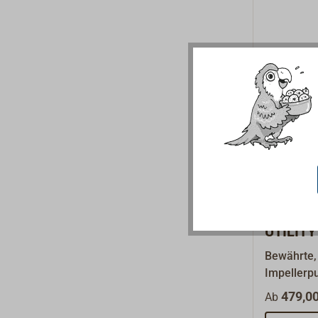
450 g.
Impell
UTILITY
Bewährte,
Impellerp
aus Bronz
479,00
Ab
Nitrilgumm