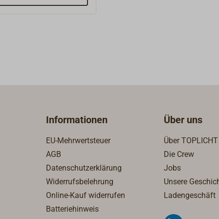
und Bilgenwasser.Die
aus Bronze, der Impeller
em Nitrilgummi, die
Edelstahl mit
chtung.Mit dem
n Handgriff ist die
Pumpe vielseitig und
einsetzbar, sie ist bis zu
ocken selbstansaugend,
tattet mit
Informationen
Über uns
fschutz bis zu 30
nd kann auch Grobteile
EU-Mehrwertsteuer
Über TOPLICHT
röße 4 mm (8 mm)
AGB
Die Crew
.Lüftergekühlter
Datenschutzerklärung
Jobs
rommotor 230 V / 50 Hz
art IP55 und 0,25 kW bei
Widerrufsbelehrung
Unsere Geschic
nschluss 1"
Online-Kauf widerrufen
Ladengeschäft
inde
Batteriehinweis