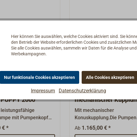
die kugelgelagerte Welle ist
Edelstahl.Die Angabe der
Literleistung bezieht sich a
U/min und einen Gegendruc
0,3 bar.
Hier können Sie auswählen, welche Cookies aktiviert sind. Sie kön
den Betrieb der Website erforderlichen Cookies und zusätzlichen 
Sie alle Cookies auswählen, sammeln wir Daten für die Analyse un
Werbekampagnen.
Nur funktionale Cookies akzeptieren
Alle Cookies akzeptieren
Impressum
Datenschutzerklärung
erpumpe JABSCO
Impellerpumpen JABS
 PUPPY 2000
mechanischer Kupplu
 leistungsfähige
Mit mechanischer
umpe mit Pumpenkopf
Konuskupplung.Die Pumpen
e und Impeller aus
werden über einen Keilriem
 € *
1.165,00 € *
Ab
i (ölfest). Entwickelt für
angetrieben und bei Bedarf