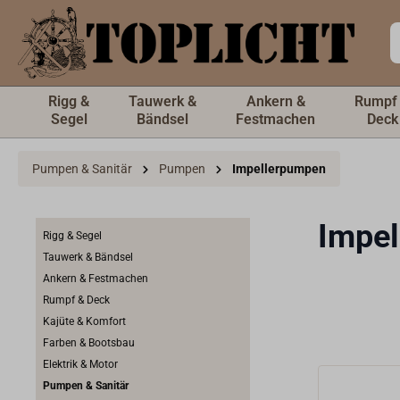
inhalt springen
Rigg &
Tauwerk &
Ankern &
Rumpf
Segel
Bändsel
Festmachen
Deck
Pumpen & Sanitär
Pumpen
Impellerpumpen
Impe
Rigg & Segel
Tauwerk & Bändsel
Ankern & Festmachen
Rumpf & Deck
Kajüte & Komfort
Farben & Bootsbau
Elektrik & Motor
Pumpen & Sanitär