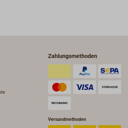
faten"
Erhitzen (auf ca. 200 Grad Celsius)
verflüssigt und mit dem Pechlöffel
und / oder Spachtel in die
Decksfugen eingebracht
werden.Spezifisches Gewicht: 1,36
g/ccm.Farbe:
schwarz.Normalerweise muss in
zwei Schritten ausgegossen
Zahlungsmethoden
werden, um Blasenbildung zu
vermeiden.Ergiebigkeit (natürlich
abhängig von Decksstärke und
Nahtbreite): Man rechnet ca. 1,0 kg
auf 10m Decksnaht.Laden Sie sich
hte
gerne unter "Downloads &
Informationen" unser Arbeitsblatt
"Kalfaten" herunter.
Versandmethoden