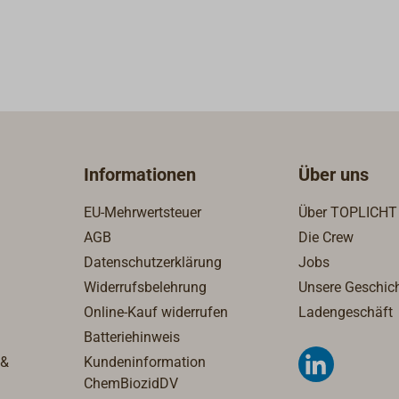
strahlung weich wird.
Informationsblatt No. 8 "Kal
mutzungen (z.B. von
herunter.
 führen.ACHTUNG!
olophonium. Kann
e Hautreaktionen
n. Darf nicht in die
 Kindern gelangen.
dschuhe /
idung / Augenschutz /
Informationen
Über uns
hutz tragen. Inhalt /
 den örtlichen /
EU-Mehrwertsteuer
Über TOPLICHT
 / nationalen /
AGB
Die Crew
nalen Vorschriften der
Datenschutzerklärung
Jobs
g zuführen.
Widerrufsbelehrung
Unsere Geschic
Online-Kauf widerrufen
Ladengeschäft
Batteriehinweis
 &
Kundeninformation
ChemBiozidDV