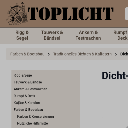
inhalt springen
Rigg &
Tauwerk &
Ankern &
Rumpf
Segel
Bändsel
Festmachen
Deck
Farben & Bootsbau
Traditionelles Dichten & Kalfatern
Dic
Dicht
Rigg & Segel
Tauwerk & Bändsel
Ankern & Festmachen
Rumpf & Deck
Kajüte & Komfort
Farben & Bootsbau
Farben & Konservierung
Nützliche Hilfsmittel