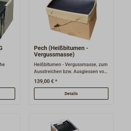
G
Pech (Heißbitumen -
Vergussmasse)
che
Heißbitumen - Vergussmasse, zum
Ausstreichen bzw. Ausgiessen von
n von
kalfaterten Unterwasser -
139,00 € *
ksfugen.
Plankenfugen.Die Masse muss
zen
durch Erhitzen (ca. 180° C)
Details
el
verflüssigt und mit Spachtel, Pinsel
oder Rolle in die kalfaterten
Unterwassernähte eingebracht
werden. Nicht geeignet für
ich
Decksnähte, da die Masse bei