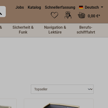
Jobs
Katalog
Schnellerfassung
Deutsch
0,00 €*
&
Sicherheit &
Navigation &
Berufs-
Funk
Lektüre
schifffahrt