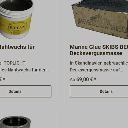
ahtwachs für
Marine Glue SKIBS BE
Decksvergussmasse
bei TOPLICHT:
In Skandinavien gebräuchli
lles Nahtwachs für den
Decksvergussmasse auf
rbereich, wie es nicht
Bitumenbasis zum Vergieße
€ *
69,00 € *
Ab
hweden zum
traditionell kalfaterten Dec
ren und Abdichten von
Die Masse muss durch Erhit
Details
Details
cks und Trockenrissen in
verflüssigt und mit Pechlöff
nkung verwendet wird.
und/oder Spachtel in die
 Wachs wird direkt in
Decksfugen eingebracht
gedrückt und stellt
werden.Farbe:
e Dichtigkeit her. Wenn
schwarz.Ergiebigkeit (natürl