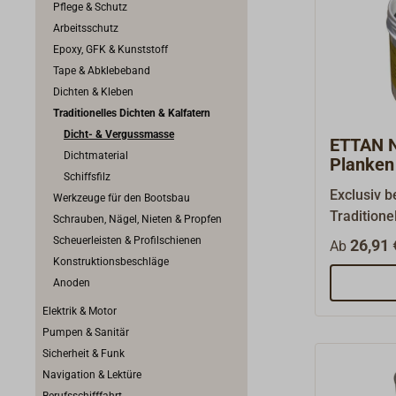
Pflege & Schutz
Arbeitsschutz
Epoxy, GFK & Kunststoff
Tape & Abklebeband
Dichten & Kleben
Traditionelles Dichten & Kalfatern
Dicht- & Vergussmasse
ETTAN N
Dichtmaterial
Planken
Schiffsfilz
Exclusiv 
Werkzeuge für den Bootsbau
Traditione
Schrauben, Nägel, Nieten & Propfen
Unterwasse
Scheuerleisten & Profilschienen
26,91 
Ab
nur in Sc
Konstruktionsbeschläge
Imprägnie
Anoden
kleinen Le
Elektrik & Motor
der Bepla
Pumpen & Sanitär
Das braune
Sicherheit & Funk
die Risse 
Navigation & Lektüre
dadurch di