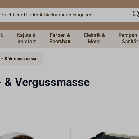
 &
Kajüte &
Farben &
Elektrik &
Pumpen 
Komfort
Bootsbau
Motor
Sanitär
ht- & Vergussmasse
- & Vergussmasse