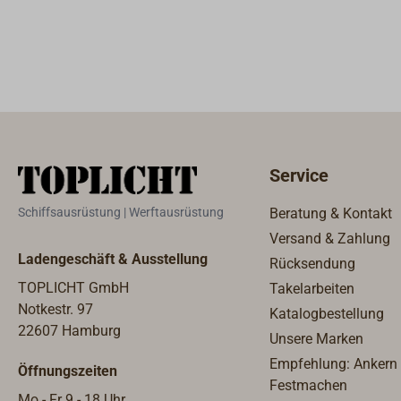
Sonnenein
zu Versch
Kleidung)
Enthält K
allergisch
verursache
Hände von
Schutzhan
Schutzkle
Service
Gesichtssc
Behälter gemäß
Schiffsausrüstung | Werftausrüstung
Beratung & Kontakt
regionalen
Versand & Zahlung
internatio
Ladengeschäft & Ausstellung
Rücksendung
Entsorgun
TOPLICHT GmbH
Takelarbeiten
Notkestr. 97
Katalogbestellung
22607 Hamburg
Unsere Marken
Empfehlung: Ankern
Öffnungszeiten
Festmachen
Mo - Fr 9 - 18 Uhr